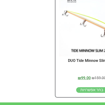
דיג – מאמרים בנושא ד
החנות שלי – ציוד מומל
סל קניות
תקנון אתר
DUO Tide Minnow Sli
₪
99.00
₪
159.0
בחר אפשרויות