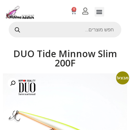
0
DUO Tide Minnow Slim
200F
מבצע!