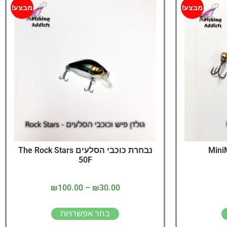
יג
מבצע!
מבצע!
ץ שווה להכנס!
נבחרת כוכבי הסלעים The Rock Stars
50F
₪
100.00
–
₪
30.00
בחר אפשרויות