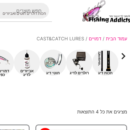
חכות רולרים חוטים ואביזרים
עמוד הבית
/
דמויים
/ CAST&CATCH LURES
אביזרים
דמויי
חכות דיג
רולרים לדיג
חוטי דיג
לדיג
כפי
מציגים את כל ⁦4⁩ התוצאות