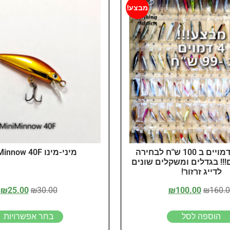
דיג – מאמרים בנושא ד
מבצע!
החנות שלי – ציוד מומל
סל קניות
תקנון אתר
מבצע!!! 4 דמויים ב 100 ש"ח לבחירה
מיני-מינו MiniMinnow 40F
!!! בגדלים ומשקלים שונים
לדייג זרזור!
₪
25.00
₪
30.00
₪
100.00
₪
160.
הוספה לסל
בחר אפשרויות