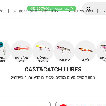
מוקד המכירות 052-6007600
דמויים עפ"י סוג
ציוד ודמויים עפ"י מותגי החברות
דמו
דף הבית
ציוד דיג
דמויים מומלצים לדיג ז
חכות
רולרים
ם עם
פנסילים
סיליקונים
בומ
אביזרים לרולר
ג'יגים
טופ ווטר
ת
שוקעים
לדיג
וסקו
חוטי דיג מומלצים לזרז
CAST&CATCH LURES
אביזרים מומלצים לדיג 
מגוון דמויים סינים מוזלים איכותיים לדיג זרזור בישראל
קרסי דייג ואביזרים מומ
לבוש דייג
חפש ציוד לפי מותג ח