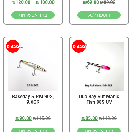
₪
120.00
–
₪
100.00
₪
69.00
₪
89.00
הוספה לסל
בחר אפשרויות
מבצע!
מבצע!
Bassday S.P.M 90S,
Duo Bay Ruf Manic
9.6GR
Fish 88S UV
₪
90.00
₪
115.00
₪
85.00
₪
119.00
בחר אפשרויות
בחר אפשרויות