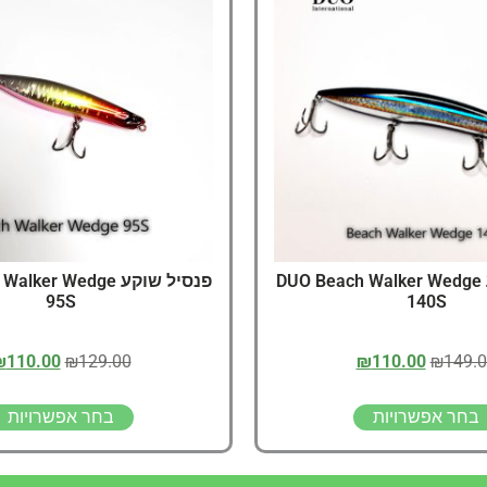
דיג – מאמרים בנושא ד
החנות שלי – ציוד מומל
סל קניות
תקנון אתר
פנסיל שוקע DUO Beach Walker Wedge
פנסיל שוקע er Wedge
95S
140S
₪
110.00
₪
129.00
₪
110.00
₪
149.
בחר אפשרויות
בחר אפשרויות