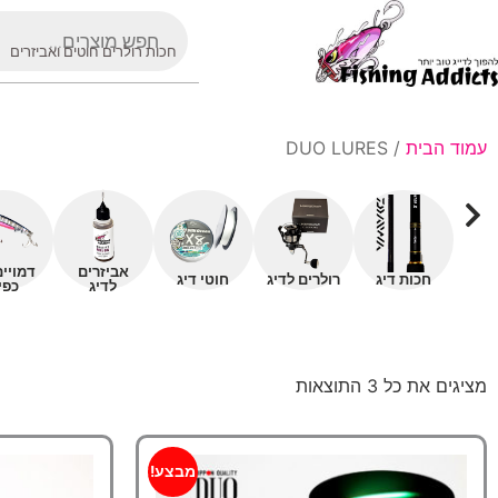
חכות רולרים חוטים ואביזרים
עמוד הבית
/ DUO LURES
אביזרים
דמויי
חכות דיג
רולרים לדיג
חוטי דיג
לדיג
כפי
מציגים את כל ⁦3⁩ התוצאות
מבצע!