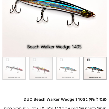
פנסיל שוקע DUO Beach Walker Wedge 140S
פנסיל מטורף של דואו ארוך 140 מ"מ, 40 גרם שעף ממש רחוק