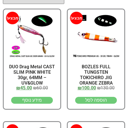
מבצע!
מבצע!
DUO Drag Metal CAST
BOZLES FULL
SLIM PINK WHITE
TUNGSTEN
30gr, 64MM –
TOKICHIRO JIG
UV&GLOW
ORANGE ZEBRA
₪
45.00
₪
60.00
₪
100.00
₪
130.00
WHITE GLOW 30gr,
70MM – GLOW
הוספה לסל
מידע נוסף