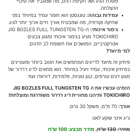
פעולת הגיג ושל תקיפת דגים, מה שמגביר את סיכויי
ההצלחה.
עמידות גבוהה
:
טונגסטן הוא חומר עמיד במיוחד בפני
שחיקה וקורוזיה, מה שמבטיח אורך חיים ארוך יותר לגיג.
גימור איכותי
:
ה-JIG BOZLES FULL TUNGSTEN TG
TOKICHIRO מגיע בגימור איכותי ומגוון צבעים
אטרקטיביים, המושכים את תשומת לב הדגים.
למי מיועד
?
פיתיון זה מיועד לדייגים המחפשים את הטוב ביותר ומעוניינים
בפיתיון איכותי, עמיד ויעיל במיוחד. הוא מתאים לדיג ז'רז'ור של
מגוון דגים טורפים, כגון טוניות, פלמידות, דוראדו ועוד.
הזמינו עכשיו את ה
JIG BOZLES FULL TUNGSTEN TG
TOKICHIRO
ותיהנו מחוויית דיג ז'רז'ור משודרגת ומוצלחת
!
אורך
:
70
מ"מ, משקל 30 גרם
.
ג'יג איטי שוקע לאט
מחיר
:
130
ש"ח,
מחיר מבצע: 100 ש"ח