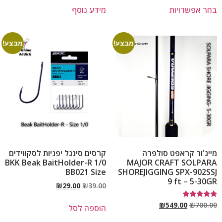
בחר אפשרויות
מידע נוסף
מבצע!
מבצע!
מייג'ור קראפט סולפרה
קרסים סינגל יפניות לסקווידים
1/0 BKK Beak BaitHolder-R
MAJOR CRAFT SOLPARA
BB021 Size
SHOREJIGGING SPX-902SSJ
9 ft – 5-30GR
₪
29.00
₪
39.00
דורג
₪
549.00
₪
700.00
הוספה לסל
5.00
מתוך 5