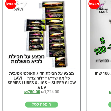
יג
מבצע!
מבצע!
ץ שווה להכנס!
מבצע על חבילת הדיג האולטימטיבית
כל מה שדייג ז'רז'ור צריך! – LAVI
SERIES LURES & JIGS – SUPER GLOW
& UV
₪
750.00
₪
1,224.00
הוספה לסל