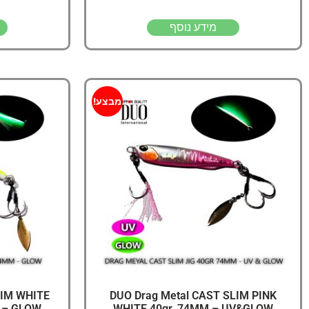
מידע נוסף
מבצע!
LIM WHITE
DUO Drag Metal CAST SLIM PINK
 – GLOW
WHITE 40gr, 74MM – UV&GLOW