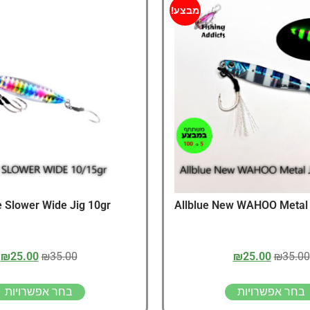
דיג – מאמרים בנושא ד
מבצע!
החנות שלי – ציוד מומל
סל קניות
תקנון אתר
e Slower Wide Jig 10gr
Allblue New WAHOO Metal 
₪
25.00
₪
35.00
₪
25.00
₪
35.00
בחר אפשרויות
בחר אפשרויות