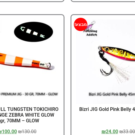
מבצע!
ULL TUNGSTEN TOKICHIRO
Bizri JIG Gold Pink Belly
NGE ZEBRA WHITE GLOW
gr, 70MM – GLOW
₪
100.00
₪
130.00
₪
24.00
₪
33.00