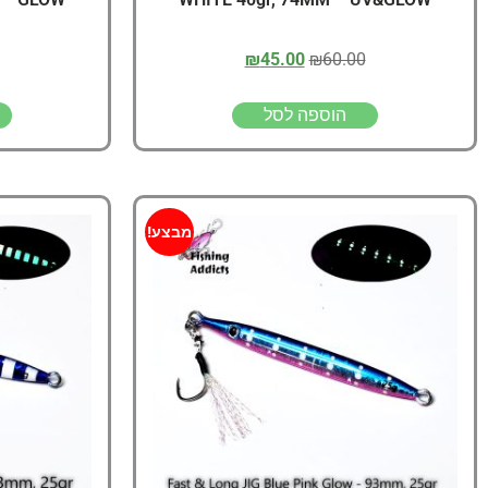
₪
45.00
₪
60.00
הוספה לסל
מבצע!