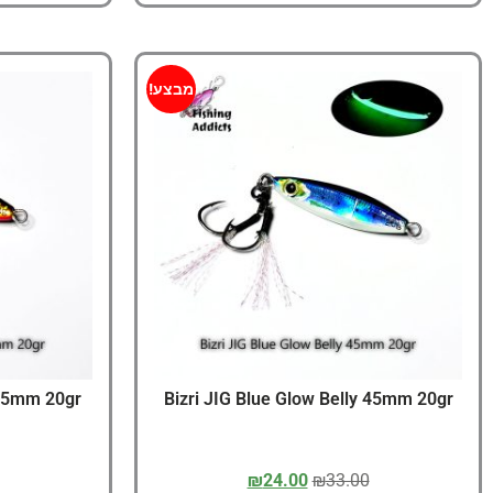
מבצע!
 45mm 20gr
Bizri JIG Blue Glow Belly 45mm 20gr
₪
24.00
₪
33.00