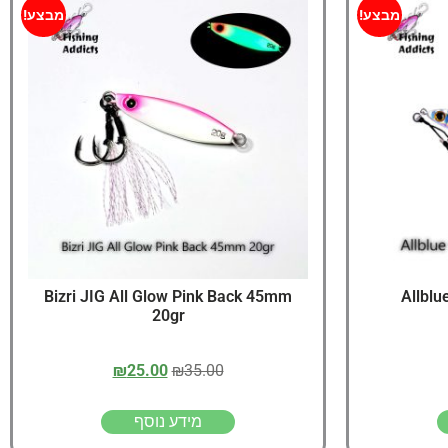
יג
מבצע!
מבצע!
ץ שווה להכנס!
Bizri JIG All Glow Pink Back 45mm
Allblu
20gr
₪
25.00
₪
35.00
מידע נוסף