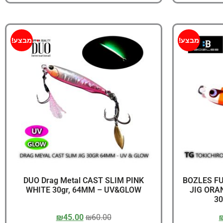
מבצע!
מבצע!
DUO Drag Metal CAST SLIM PINK
BOZLES F
WHITE 30gr, 64MM – UV&GLOW
JIG ORA
30
₪
45.00
₪
60.00