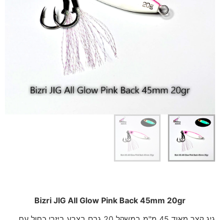
Bizri JIG All Glow Pink Back 45mm 20gr
גיג קצר מאוד 45 מ"מ במשקל 20 גרם בצבע ביזרי כחול עם