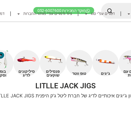
מוקד המכירות 052-6007600
דמויים עפ"י סוג
ציוד ודמויים עפ"י מותגי החברות
דמו
דף הבית
ציוד דיג
דמויים מומלצים לדיג ז
חכות
רולרים
ם עם
פנסילים
סיליקונים
בומ
אביזרים לרולר
ג'יגים
טופ ווטר
ת
שוקעים
לדיג
וסקו
חוטי דיג מומלצים לזרז
LITLLE JACK JIGS
אביזרים מומלצים לדיג 
ן ג'יגים איכותיים לדיג של חברת ליטל ג'ק היפנית LITLLE JACK JIGS
קרסי דייג ואביזרים מומ
לבוש דייג
חפש ציוד לפי מותג ח