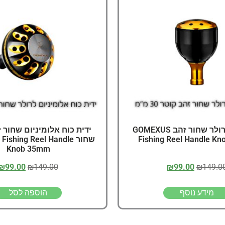
דיג – מאמרים בנושא ד
החנות שלי – ציוד מומל
סל קניות
תקנון אתר
ידית כוח לרולר שחור זהב GOMEXUS
ידית כוח אלומיניום שחור 
Fishing Reel Handle K
שחור shing Reel Handle
Knob 35mm
₪
99.00
₪
149.00
₪
99.00
₪
149.0
מידע נוסף
הוספה לסל