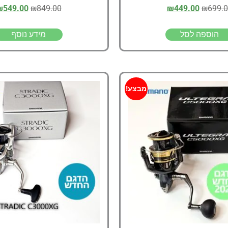
₪
549.00
₪
849.00
₪
449.00
₪
699.
הוספה לסל
מידע נוסף
מבצע!