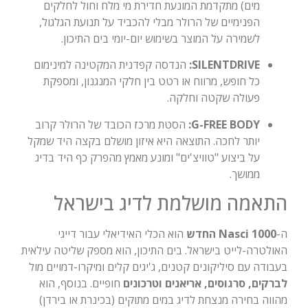
מים) מתקדמת המונעת חדירת מי מלח וחול לחלקים
הפנימיים של הרולר מבלי להכביד על תנועת הגלגול,
לשמירה על המוצר בשימוש יום-יומי בים התיכון.
SILENTDRIVE:
הנדסה קפדנית המקטינה למינימום
כל חופש, מרווח או רטט בין חלקי המנגנון, ומספקת
פעולה שקטה וחלקה.
G-FREE BODY:
הסטת מרכז הכובד של הרולר קרוב
יותר לחכה. התוצאה היא איזון מושלם בקצה היד שמקל
על ביצוע "טוויצ'ים" ומונע מאמץ מהפרק כף היד בדיג
ממושך.
התאמה מושלמת לדיג בישראל
ה-
Nasci 1000 החדש
הוא הכלי האידיאלי עבור דייגי
האולטרה-לייט בישראל. בים התיכון, הוא מספק שליטה עילאית
בעבודה עם סיליקונים קטנים, ג'יגים קלים ומיקרו-דמויים מול
לברקים, סרגוסים, אריאנים וטרכונים
חופיים. בנוסף, הוא
מהווה בחירה מנצחת לדיג במים מתוקים (בכינרת או בירדן)