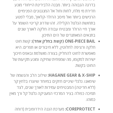
בדרגה הגבוהה ביותר. מבנה הלבירינת הייחודי מונע
חדירת מי מלח, לחות וחול אל המנגנונים הפנימיים
הרגישים ביותר ואל מיסב הרולר-קלאץ', מבלי לפגוע
בתחושת הגלגול הקלילה. זהו שדרוג קריטי השומר על
אורך חיי הרולר ומבטיח עבודה חלקה לאורך שנים
בתנאים המאתגרים של הים התיכון.
ONE-PIECE BAIL (קשת בחלק אחד):
קשת חוט
חלקה ורציפה לחלוטין, ללא חיבורים או תפרים. היא
מאפשרת לחוט להחליק בצורה מושלמת ובאפס חיכוך
ישירות למקומו, מה שמפחית שחיקה ומונע תקיעות של
החוט בקשת.
HAGANE GEAR & X-SHIP:
שילוב הלב והנשמה של
שימאנו. גלגלי שיניים חזקים במיוחד שיוצרו בלחץ קר
(ללא חריטה) המבטיחים עמידות לאורך שנים, לצד
תמיכה כפולה בציר המרכזי המעניקה גלגול קל ורך מאין
כמוהו.
COREPROTECT:
מערכת הגנה הידרופובית (דוחה