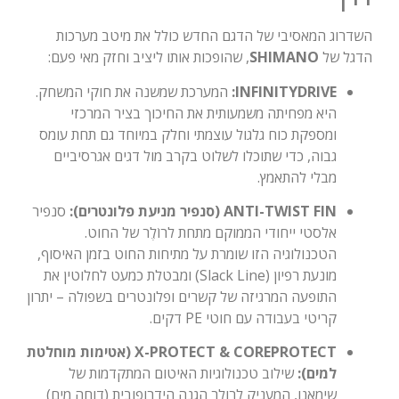
השדרוג המאסיבי של הדגם החדש כולל את מיטב מערכות
הדגל של
SHIMANO
, שהופכות אותו ליציב וחזק מאי פעם:
INFINITYDRIVE:
המערכת שמשנה את חוקי המשחק.
היא מפחיתה משמעותית את החיכוך בציר המרכזי
ומספקת כוח גלגול עוצמתי וחלק במיוחד גם תחת עומס
גבוה, כדי שתוכלו לשלוט בקרב מול דגים אגרסיביים
מבלי להתאמץ.
ANTI-TWIST FIN (סנפיר מניעת פלונטרים):
סנפיר
אלסטי ייחודי הממוקם מתחת לרוֹלֶר של החוט.
הטכנולוגיה הזו שומרת על מתיחות החוט בזמן האיסוף,
מונעת רפיון (Slack Line) ומבטלת כמעט לחלוטין את
התופעה המרגיזה של קשרים ופלונטרים בשפולה – יתרון
קריטי בעבודה עם חוטי PE דקים.
X-PROTECT & COREPROTECT (אטימות מוחלטת
למים):
שילוב טכנולוגיות האיטום המתקדמות של
שימאנו, המעניק לרולר הגנה הידרופובית (דוחה מים)