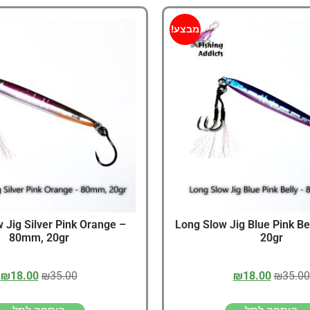
מבצע!
 Jig Silver Pink Orange –
Long Slow Jig Blue Pink B
80mm, 20gr
20gr
₪
18.00
₪
35.00
₪
18.00
₪
35.00