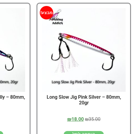
מבצע!
elly – 80mm,
Long Slow Jig Pink Silver – 80mm,
20gr
₪
18.00
₪
35.00