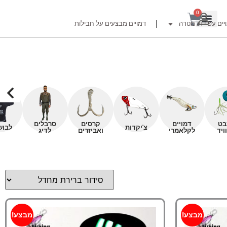
0
יים עפ"י דג מטרה
דמויים מבצעים על חבילות
רזור
בט
דמויים
קרסים
סרבלים
צ'יקדות
לבוש
ויד
לקלאמרי
ואביזרים
לדיג
ור
זרזור
לצים לדייג זרזור
ברה
מבצע!
מבצע!