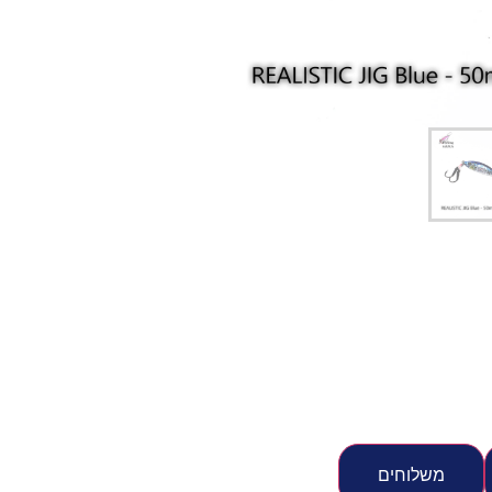
יג
ץ שווה להכנס!
משלוחים