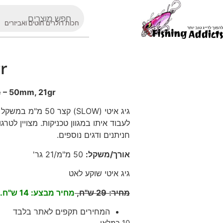
חכות רולרים חוטים ואביזרים
r
e – 50mm, 21gr
לעבוד איתו במגוון טכניקות. מצויין לטרגוט
חניתנים ודגים נוספים
.
אורך/משקל
:
50 מ"מ/21 גר'
גיג איטי שוקע לאט
מחיר
:
29
ש"ח,
מחיר מבצע: 14 ש"ח.
המחירים תקפים לאתר בלבד
10 במלאי