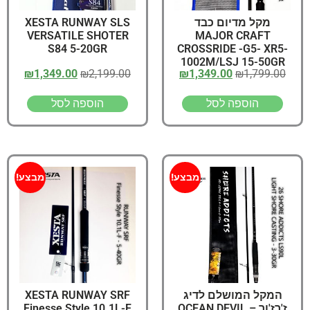
XESTA RUNWAY SLS
מקל מדיום כבד
VERSATILE SHOTER
MAJOR CRAFT
S84 5-20GR
CROSSRIDE -G5- XR5-
1002M/LSJ 15-50GR
₪
1,349.00
₪
2,199.00
₪
1,349.00
₪
1,799.00
הוספה לסל
הוספה לסל
מבצע!
מבצע!
XESTA RUNWAY SRF
המקל המושלם לדיג
Finesse Style 10.1L-F
ז'רז'ור – OCEAN DEVIL