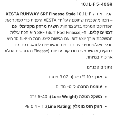
10.1L-F 5-40GR
הכירו את ה-
XESTA RUNWAY SRF Finesse Style 10.1L-F
– חכה מהפכנית שתוכננה על ידי XESTA היפנית כדי לפתור את
הפרדוקס המרכזי בדיג מהחוף:
השגת מרחק מקסימלי עם
דמויים קלים.
. ה-SRF (Surf Rod Finesse) היא חכת עילית
המשלבת אורך יוצא דופן עם רגישות לייט. חכת ה-10.1L-F היא
הכלי האולטימטיבי עבור דייגים המעוניינים לטרגט דגים גם
רחוקים, ולהשתמש בטכניקות עדינות (Finesse) הדורשות הטלות
ארוכות במיוחד.
נתונים טכניים
אורך:
10'1" פיט (כ-3.07 מטר)
עוצמת החכה:
לייט- מדיום
משקל הטלה (Lure Weight):
5-40 גרם
חוזק חוט מומלץ (Line Rating):
PE 0.4 – 1