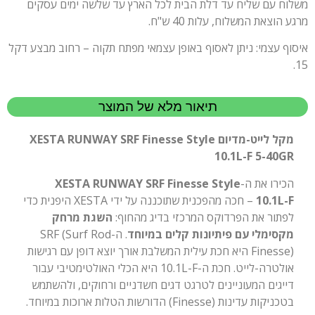
משלוח עם שליח עד דלת הבית לכל הארץ עד שלשה ימים עסקים
מרגע הוצאת המשלוח, עלות 40 ש"ח.
איסוף עצמי: ניתן לאסוף באופן עצמאי מפתח תקוה – רחוב מבצע דקל
15.
תיאור מלא של המוצר
מקל לייט-מדיום XESTA RUNWAY SRF Finesse Style
10.1L-F 5-40GR
הכירו את ה-
XESTA RUNWAY SRF Finesse Style
10.1L-F
– חכה מהפכנית שתוכננה על ידי XESTA היפנית כדי
לפתור את הפרדוקס המרכזי בדיג מהחוף:
השגת מרחק
מקסימלי עם פיתיונות קלים במיוחד
. ה-SRF (Surf Rod
Finesse) היא חכת עילית המשלבת אורך יוצא דופן עם רגישות
אולטרה-לייט. חכת ה-10.1L-F היא הכלי האולטימטיבי עבור
דייגים המעוניינים לטרגט דגים חשדניים ורחוקים, ולהשתמש
בטכניקות עדינות (Finesse) הדורשות הטלות ארוכות במיוחד.