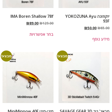
יוקוזונה YOKOZUNA Ayu
IMA Boren Shallow 78f
93F
₪
89.00
₪
129.00
₪
50.00
₪
65.00
בחר אפשרויות
מידע נוסף
מבצע!
מבצע!
סבאג' גיר SAVAGE GEAR 3D
מיני-מינו MiniMinnow 40F