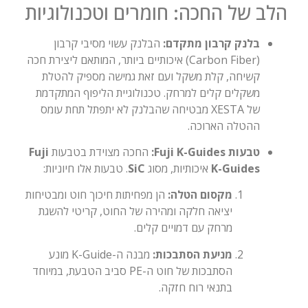
הלב של החכה: חומרים וטכנולוגיות
בלנק קרבון מתקדם:
הבלנק עשוי מסיבי קרבון
(Carbon Fiber) איכותיים ביותר, המותאם ליצירת חכה
קשיחה, קלת משקל ועם זאת גמישה מספיק להטלת
משקלים קלים למרחק. טכנולוגיית הליפוף המתקדמת
של XESTA מבטיחה שהבלנק לא יתפתל תחת עומס
ההטלה הארוכה.
טבעות Fuji K-Guides:
החכה מצוידת בטבעות
Fuji
K-Guides
איכותיות, מסוג
SiC
. טבעות אלו חיוניות:
מקסום הטלה:
הן מפחיתות חיכוך חוט ומבטיחות
יציאה חלקה ומהירה של החוט, קריטי להשגת
מרחק עם דמויים קלים.
מניעת הסתבכות:
מבנה ה-K-Guide מונע
הסתבכות של חוט ה-PE סביב הטבעת, במיוחד
בתנאי רוח חזקה.