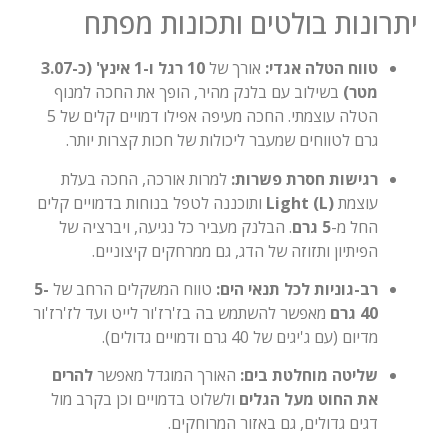
יתרונות בולטים ותכונות מפתח
טווח הטלה אגדי:
אורך של
10 רגל ו-1 אינץ' (כ-3.07
מטר)
בשילוב עם בלנק מהיר, הופך את החכה למנוף
הטלה עוצמתי. החכה מעיפה אפילו דמויים קלים של 5
גרם לטווחים שמעבר ליכולות של חכות קצרות יותר.
רגישות חסרת פשרות:
למרות אורכה, החכה בעלת
עוצמת
Light (L)
ותוכננה לטפל בנוחות בדמויים קלים
החל מ-
5 גרם
. הבלנק מעביר כל נגיעה, ויברציה של
הפיתיון ותזוזה של הדג, גם ממרחקים קיצוניים.
רב-גוניות לכל תנאי הים:
טווח המשקלים הרחב של
5-
40 גרם
מאפשר להשתמש בה בז'רז'ור לייט ועד לז'רז'ור
מדיום (עם ג'יגים של 40 גרם ודמויים גדולים).
שליטה מוחלטת בים:
האורך המוגדל מאפשר
להרים
את החוט מעל הגלים
ולשלוט בדמויים וכן בקרב מול
דגים גדולים, גם באזור המרוחקים.