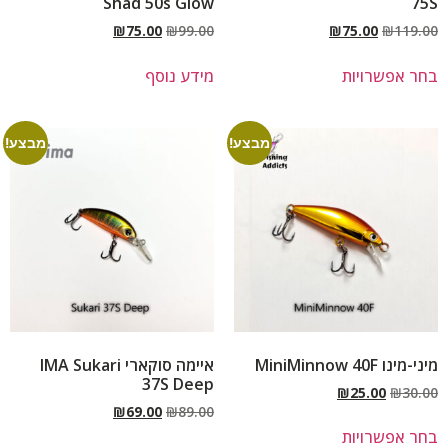
Shad 50s Glow
75S
₪
75.00
₪
99.00
₪
75.00
₪
119.00
בחר אפשרויות
מידע נוסף
מבצע!
מבצע!
מיני-מינו MiniMinnow 40F
איימה סוקארי IMA Sukari
37S Deep
₪
25.00
₪
30.00
₪
69.00
₪
89.00
בחר אפשרויות