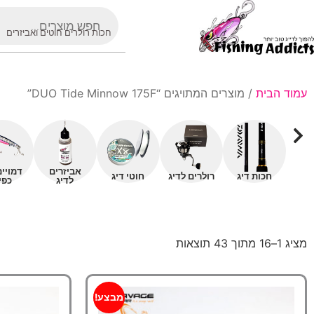
חכות רולרים חוטים ואביזרים
עמוד הבית
/ מוצרים המתויגים “DUO Tide Minnow 175F”
אביזרים
דמויי
חכות דיג
רולרים לדיג
חוטי דיג
לדיג
כפי
מציג 1–16 מתוך 43 תוצאות
מבצע!