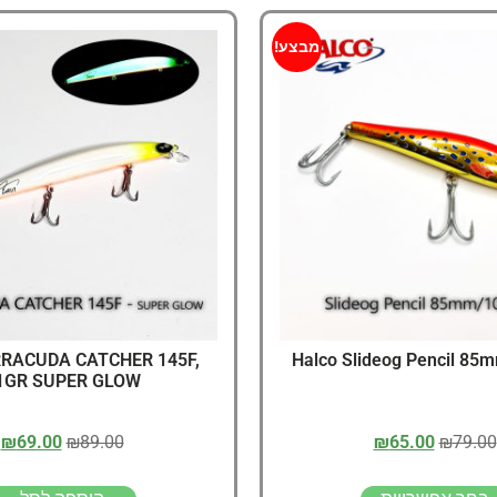
מבצע!
RRACUDA CATCHER 145F,
Halco Slideog Pencil 8
1GR SUPER GLOW
₪
69.00
₪
89.00
₪
65.00
₪
79.00