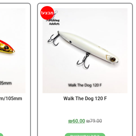
מבצע!
5mm/105mm
Walk The Dog 120 F
₪
60.00
₪
79.00