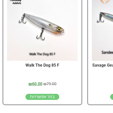
יג
ץ שווה להכנס!
Walk The Dog 85 F
Savage Gea
₪
60.00
₪
79.00
בחר אפשרויות