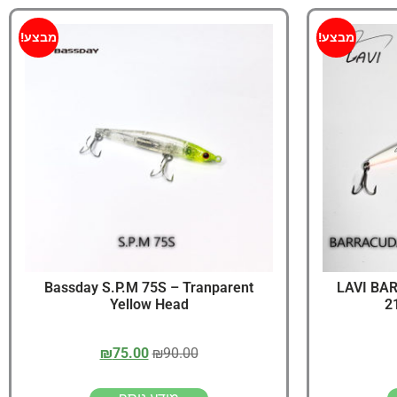
מבצע!
מבצע!
Bassday S.P.M 75S – Tranparent
LAVI BA
Yellow Head
2
₪
75.00
₪
90.00