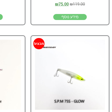
₪
75.00
₪
119.00
מידע נוסף
מבצע!