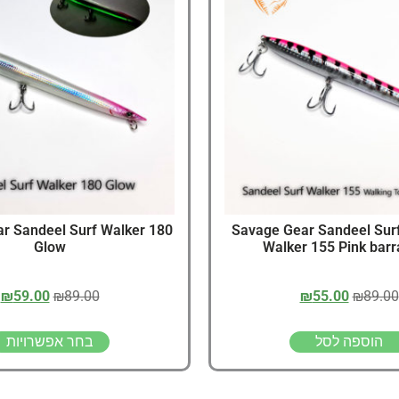
דיג – מאמרים בנושא ד
החנות שלי – ציוד מומל
סל קניות
תקנון אתר
באג' גיר Savage Gear Sandeel Surf
r Sandeel Surf Walker 180
Glow
Walker 155 Pink bar
₪
59.00
₪
89.00
₪
55.00
₪
89.00
הוספה לסל
בחר אפשרויות