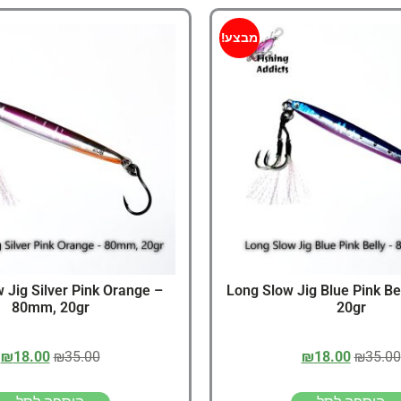
מבצע!
 Jig Silver Pink Orange –
Long Slow Jig Blue Pink B
80mm, 20gr
20gr
₪
18.00
₪
35.00
₪
18.00
₪
35.00