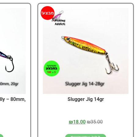
מבצע!
elly – 80mm,
Slugger Jig 14gr
₪
18.00
₪
35.00