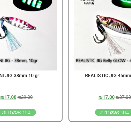
דיג – מאמרים בנושא ד
החנות שלי – ציוד מומל
סל קניות
תקנון אתר
NI JIG 38mm 10 gr
REALISTIC JIG 45mm,
₪
17.00
₪
29.00
₪
17.00
₪
27.00
בחר אפשרויות
בחר אפשרויות