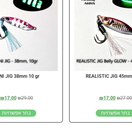
דיג – מאמרים בנושא ד
החנות שלי – ציוד מומל
סל קניות
תקנון אתר
NI JIG 38mm 10 gr
REALISTIC JIG 45mm,
₪
17.00
₪
29.00
₪
17.00
₪
27.00
בחר אפשרויות
בחר אפשרויות