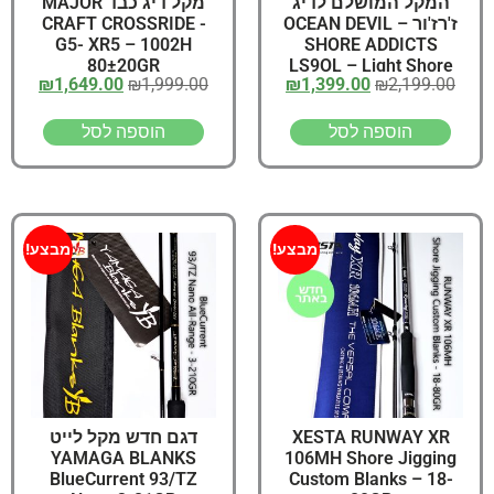
המקל המושלם לדיג
מקל דיג כבד MAJOR
ז'רז'ור – OCEAN DEVIL
CRAFT CROSSRIDE -
G5- XR5 – 1002H
SHORE ADDICTS
80±20GR
LS9OL – Light Shore
₪
1,649.00
₪
1,999.00
₪
1,399.00
₪
2,199.00
Casting Rod 3-30GR
הוספה לסל
הוספה לסל
מבצע!
מבצע!
XESTA RUNWAY XR
דגם חדש מקל לייט
YAMAGA BLANKS
106MH Shore Jigging
BlueCurrent 93/TZ
Custom Blanks – 18-