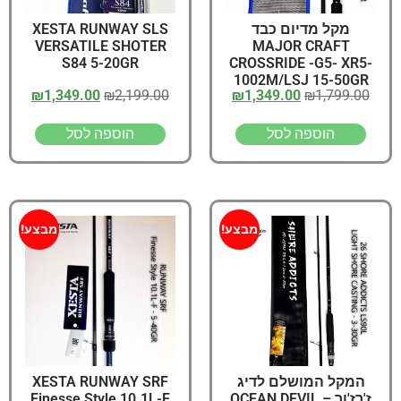
XESTA RUNWAY SLS
מקל מדיום כבד
VERSATILE SHOTER
MAJOR CRAFT
S84 5-20GR
CROSSRIDE -G5- XR5-
1002M/LSJ 15-50GR
₪
1,349.00
₪
2,199.00
₪
1,349.00
₪
1,799.00
הוספה לסל
הוספה לסל
מבצע!
מבצע!
XESTA RUNWAY SRF
המקל המושלם לדיג
Finesse Style 10.1L-F
ז'רז'ור – OCEAN DEVIL