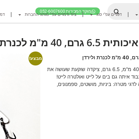
מוקד המכירות 052-6007600
דמויים עפ"י סוג
ציוד ודמויים עפ"י מותגי החברות
דמו
דף הבית
ציוד דיג
רם, 40 מ"מ לכנרת ולירדן
דמויים מומלצים לדיג ז
חכות
מבצע!
רולרים
צ'יקדה איכותית מטורפת לכנרת ולירדן, 40 מ"מ, 6.5 גרם, ציקדה שוקעת שעושה את
ד איתה גם בים על לייט ואולטרה לייט!
אביזרים לרולר
לדגי מטרה: ביניות, מושטים, ספמנונים,
חוטי דיג מומלצים לזרז
אביזרים מומלצים לדיג 
קרסי דייג ואביזרים מומ
לבוש דייג
חפש ציוד לפי מותג ח