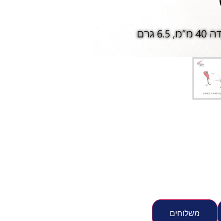
יג
ץ שווה להכנס!
משלוחים