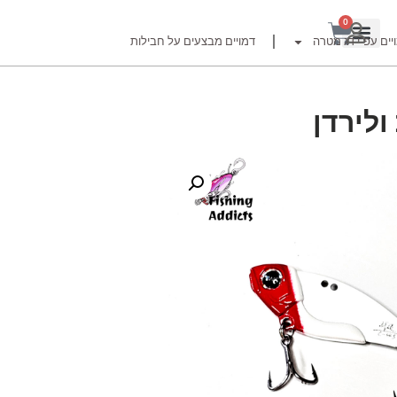
0
יים עפ"י דג מטרה
דמויים מבצעים על חבילות
רזור
ור
זרזור
לצים לדייג זרזור
ברה