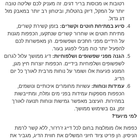
רטובות או מכוסות בריר דגים. זה מעניק לכם שליטה טובה
יותר על המקל, דיוק בהטלות, וביטחון רב יותר במאבק מול
דג גדול.
סיוע במתיחת חוטים וקשרים:
בזמן קשירת קשרים,
מתיחת חוטים או שחרור קשרים שנתקעו, הכפפות מגנות
על הידיים מפני חתכים ושפשופים. הן מאפשרות לכם
להפעיל יותר כוח מבלי לפגוע בעור.
הגנה מפני שפשופים ושלפוחיות:
דיג ממושך עלול לגרום
לשפשופים ושלפוחיות בידיים. הכפפות יוצרות חיץ מגן,
המונע פגיעות אלו ושומר על נוחות מרבית לאורך כל יום
הדיג.
עמידות ונוחות:
עשויות מחומרים איכותיים ונושמים,
הכפפות מספקות עמידות בפני מים ומלח, ומתייבשות
במהירות. העיצוב מאפשר גמישות ונוחות תנועה לאורך
זמן, גם בשימוש ממושך.
למי מיועד?
כפפות אלו מומלצות בחום לכל דייג ז'רז'ור, ללא קשר לרמת
הניסיון. הן פריט ציוד חיוני המשלים את חווית הדיג, מגביר את