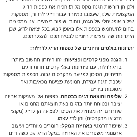
ולכן הן דורשות הגנה מקסימלית! הכירו את כפפות הדיג
המקצועיות שלנו, שעוצבו במיוחד עבור דייגי ז'רז'ור, ומספקות
שילוב אופטימלי של הגנה, נוחות ושיפור ביצועים. אנו ממליצים
בחום להשתמש בכפפות אלו באופן קבוע בכל יציאה לדיג, שכן
היתרונות שהן מציעות חיוניים לבטיחותכם ולהצלחתכם.
יתרונות בולטים וחיוניים של כפפות הדיג לז'רז'ור:
הגנה מפני קרסים ופציעות:
זהו היתרון החשוב ביותר!
בדיג ז'רז'ור, עם פיתיונות בעלי קרסים חדות ודגים
תזזיתיים, הסיכון לפגיעה מהקרסים גבוה. הכפפות מספקות
שכבת הגנה עמידה, המונעת פציעות מכאיבות ואף
מסוכנות בידיים.
שליפה והוצאת דגים בבטחה:
כפפות אלו מעניקות אחיזה
יציבה ובטוחה יותר בדגים בעת הוצאתם מהמים או
שחרורם. זה מפחית את הסיכון לפציעה הן לדייג (מקוצי
הדג או מהקרסים) והן לדג עצמו.
שיפור דרמטי באחיזת המקל:
חומרים מיוחדים ועיצוב
ארגונומי משפרים את האחיזה במקל הדיג, גם כשהידיים