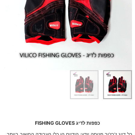
כפפות לדיג FISHING GLOVES
כל דייג ז'רז'ור מנוסה יודע: הידיים הן כלי העבודה החשוב ביותר,