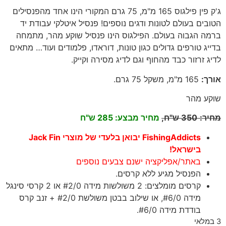
ג'ק פין פילגוס 165 מ"מ, 75 גרם המקורי הינו אחד מהפנסילים
הטובים בעולם לטונות ודגים נוספים! פנסיל איטלקי עבודת יד
ברמה הגבוה בעולם. הפילגוס הינו פנסיל שוקע מהר, מתמחה
בדייג טורפים גדולים כגון טונות, דוראדו, פלמודים ועוד… מתאים
לדיג זרזור כבד מהחוף וגם לדיג מסירה וקייק.
אורך
:
165
מ"מ, משקל 75 גרם
.
שוקע מהר
מחיר
:
350
ש"ח,
מחיר מבצע: 285 ש"ח
FishingAddicts יבואן בלעדי של מוצרי Jack Fin
בישראל!
באתר/אפליקציה ישנם צבעים נוספים
הפנסיל מגיע ללא קרסים.
קרסים מומלצים: 2 משולשות מידה #2/0 או 2 קרסי סינגל
מידה #6/0, או שילוב בבטן משולשת #2/0 + זנב קרס
בודדת מידה #6/0.
3 במלאי