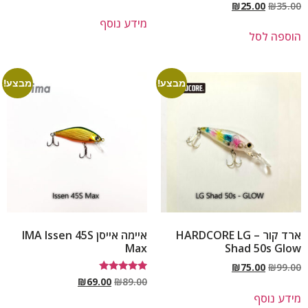
₪
25.00
₪
35.00
מידע נוסף
הוספה לסל
מבצע!
מבצע!
ארד קור – HARDCORE LG
איימה אייסן IMA Issen 45S
Max
Shad 50s Glow
₪
75.00
₪
99.00
דורג
₪
69.00
₪
89.00
5.00
מידע נוסף
מתוך 5