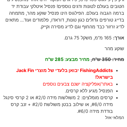
הטובים בעולם לטונות ודגים נוספים! פנסיל איטלקי עבודת יד
ברמה הגבוה בעולם. הפילגוס הינו פנסיל שוקע מהר, מתמחה
בדייג טורפים גדולים כגון טונות, דוראדו, פלמודים ועוד… מתאים
לדיג זרזור כבד מהחוף וגם לדיג מסירה וקייק.
אורך
:
165
מ"מ, משקל 75 גרם
.
שוקע מהר
מחיר
:
350
ש"ח,
מחיר מבצע: 285 ש"ח
FishingAddicts יבואן בלעדי של מוצרי Jack Fin
בישראל!
באתר/אפליקציה ישנם צבעים נוספים
הפנסיל מגיע ללא קרסים.
קרסים מומלצים: 2 משולשות מידה #2/0 או 2 קרסי סינגל
מידה #6/0, או שילוב בבטן משולשת #2/0 + זנב קרס
בודדת מידה #6/0.
המלאי אזל