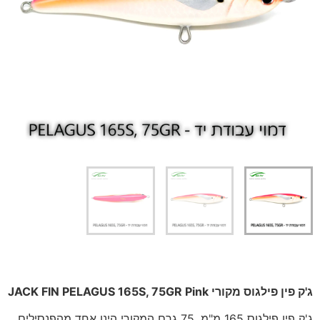
ג'ק פין פילגוס מקורי JACK FIN PELAGUS 165S, 75GR Pink
ג'ק פין פילגוס 165 מ"מ, 75 גרם המקורי הינו אחד מהפנסילים