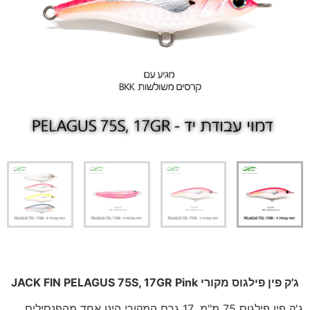
ג'ק פין פילגוס מקורי JACK FIN PELAGUS 75S, 17GR Pink
ג'ק פין פילגוס 75 מ"מ, 17 גרם המקורי הינו אחד מהפנסילים