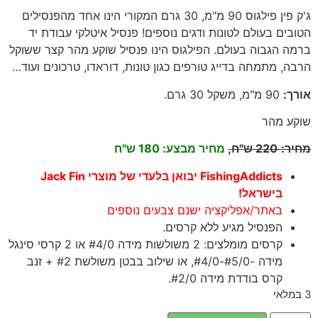
ג'ק פין פילגוס 90 מ"מ, 30 גרם המקורי הינו אחד מהפנסילים
הטובים בעולם לטונות ודגים נוספים! פנסיל איטלקי עבודת יד
ברמה הגבוה בעולם. הפילגוס הינו פנסיל שוקע מהר קצר ששוקל
הרבה, מתמחה בדייג טורפים כגון טונות, דוראדו, טרכונים ועוד…
אורך
:
90
מ"מ, משקל 30 גרם
.
שוקע מהר
מחיר
:
220
ש"ח,
מחיר מבצע: 180 ש"ח
FishingAddicts יבואן בלעדי של מוצרי Jack Fin
בישראל!
באתר/אפליקציה ישנם צבעים נוספים
הפנסיל מגיע ללא קרסים.
קרסים מומלצים: 2 משולשות מידה #4/0 או 2 קרסי סינגל
מידה -#5/0-#4/0, או שילוב בבטן משולשת #2 + זנב
קרס בודדת מידה #2/0.
3 במלאי