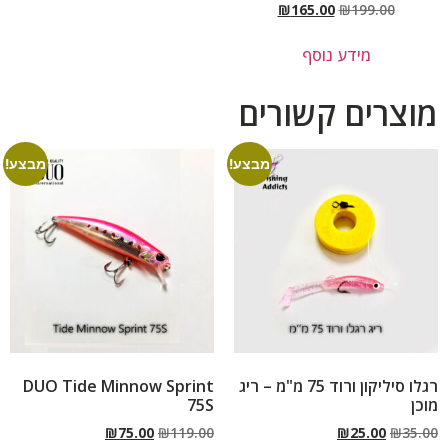
₪
165.00
₪
199.00
מידע נוסף
מוצרים קשורים
מבצע!
מבצע!
רגלו סיליקון ורוד 75 מ"מ – ריג
DUO Tide Minnow Sprint
מוכן
75S
₪
75.00
₪
119.00
₪
25.00
₪
35.00