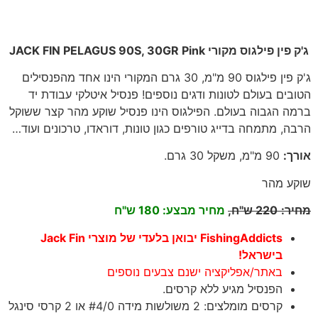
ג'ק פין פילגוס מקורי JACK FIN PELAGUS 90S, 30GR Pink
ג'ק פין פילגוס 90 מ"מ, 30 גרם המקורי הינו אחד מהפנסילים
הטובים בעולם לטונות ודגים נוספים! פנסיל איטלקי עבודת יד
ברמה הגבוה בעולם. הפילגוס הינו פנסיל שוקע מהר קצר ששוקל
הרבה, מתמחה בדייג טורפים כגון טונות, דוראדו, טרכונים ועוד…
אורך
:
90
מ"מ, משקל 30 גרם
.
שוקע מהר
מחיר
:
220
ש"ח,
מחיר מבצע: 180 ש"ח
FishingAddicts יבואן בלעדי של מוצרי Jack Fin
בישראל!
באתר/אפליקציה ישנם צבעים נוספים
הפנסיל מגיע ללא קרסים.
קרסים מומלצים: 2 משולשות מידה #4/0 או 2 קרסי סינגל