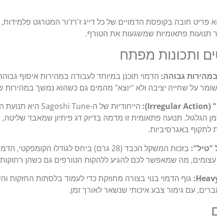
 פריט חובה בקופסת הדמויים של כל דייג ז'רז'ור המטרגט פלמידות, ט
צר תנועות פתאומיות שמשגעות את הטורף.
ים ותכונות מפתח
במהירות גבוהה:
Irr):
הייחודיות של ה-hi Tune
ן הגלגול. תנועה פתאומית זו מדמה בדיוק דג פיתיון שמאבד שליטה, ו
 לתקוף באגרסיביות.
"טיל":
בזכות המשקל הכבד (28 גרם) ביחס לגודלו הקומפקט
עצומים, מה שמאפשר לכם להגיע ללהקות הטורפים גם כשהן רחוקות
גוף הדמוי בנוי בצורה מחוזקת כדי לעמוד בלסתות החזקות וה
רים, עם גימור צבע איכותי שנשאר לאורך זמן.
ם