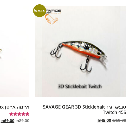
מבצע!
סבאג' גיר SAVAGE GEAR 3D Sticklebait
איימה אייסן IMA Issen 45S Max
Twitch 45S
₪
45.00
₪
59.00
דורג
₪
69.00
₪
89.00
5.00
מתוך 5