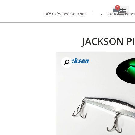
0
יים עפ"י דג מטרה
דמויים מבצעים על חבילות
JACKSON PI
רזור
ור
זרזור
לצים לדייג זרזור
ברה