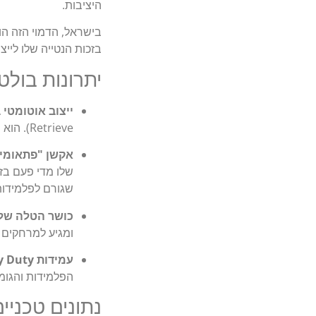
היציבות.
בישראל, הדמוי הזה הוא
בזכות הנטייה שלו ליי
יתרונות בולט
ייצוב אוטומטי 
Retrieve). הוא שומר על שחייה יציבה ולא "יוצא" מהמים גם כשהוא נמשך במהירות שיא.
אקשן "פתאומי" (egular Action
שלו מדי פעם בזמ
שגורם לפלמידות
כושר הטלה של 
ומגיע למרחקים 
עמידות Heavy Duty:
הפלמידות והגומב
נתונים טכניי