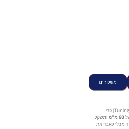
משלוחים
היפנית הוא דמוי שעבר אופטימיזציה מיוחדת (Tuning) כדי
של
90 מ"מ
ומשקל
חד מבלי לאבד את