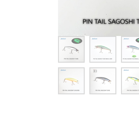
יג
ץ שווה להכנס!