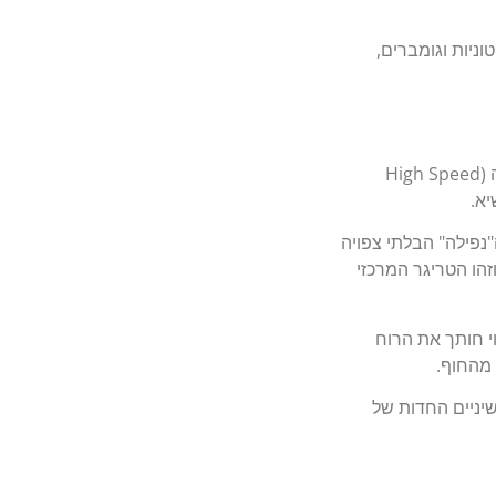
וניות וגומברים,
הדמוי תוכנן במיוחד לעבודה במהירות איסוף גבוהה (High Speed
Sagos היא תנועת ה"נפילה" הבלתי צפויה
זהו הטריגר המרכזי
י, הדמוי חותך את הרוח
 מהחוף.
שיניים החדות של