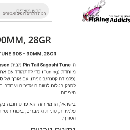
חכות רולרים חוטים ואביזרים
 90MM, 28GR
TUNE 90S – 90MM, 28GR
ה-
Pin Tail Sagoshi Tune
מבית
kson
מיוחדת (Tuning) כדי להתמודד עם אחד הטורפים המאתגרים ביותר: ה
(פלמידה קטנה/בינונית). עם אורך של
90 
לספק הטלות לטווחים אדירים ועבודה במ
היציבות.
בישראל, הדמוי הזה הוא פריט חובה בקופ
פלמידות, טוניות וגומברים, בזכות הנטי
הטורף.