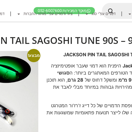
מוקד המכירות 052-6007600
דמויים עפ"י סוג
ציוד ודמויים עפ"י מותגי החברות
דמו
דף הבית
ציוד דיג
N TAIL SAGOSHI TUNE 90S –
דמויים מומלצים לדיג ז
חכות
JACKSON PIN TAIL SAGOSHI 
מבצע!
רולרים
Jac
היפנית הוא דמוי שעבר אופטימיזציה
סגושי
אביזרים לרולר
מ"מ
ומשקל דחוס של
28 גרם
, הוא תוכנן
חוטי דיג מומלצים לזרז
הירויות גבוהות במיוחד מבלי לאבד את
אביזרים מומלצים לדיג 
קרסי דייג ואביזרים מומ
סת הדמויים של כל דייג ז'רז'ור המטרגט
יה שלו לייצר תנועות פתאומיות שמשגעות את
לבוש דייג
חפש ציוד לפי מותג ח