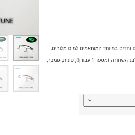
דיג – מאמרים בנושא ד
החנות שלי – ציוד מומל
סל קניות
תקנון אתר
 וחדים במיוחד המותאמים למים מלוחים.
פלמידה לבנה/שחורה (מספר 1 עבורן!), טונית, גומבר,