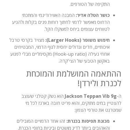
התקיפה של הטורפים.
כושר הטלה אדיר:
המבנה האווירודינמי והמתכתי
הדחוס מאפשר לדמוי לחתוך רוחות פנים בקלות ולהגיע
לטווחים עצומים ביחס למשקלו הקל.
חימוש משופר (Larger Hooks):
מצויד בקרסי טרבל
איכותיים, חדים וגדולים יחסית לגוף הדמוי, המבטיחים
אחוזי נעילה (Hook-up ratio) מקסימליים מבלי לפגוע
באקשן הטבעי של הצי'קדה.
ההתאמה המושלמת והמוכחת
לכנרת ולירדן!
ה-
Jackson Teppan Vib 9g
הוא נשק קטלני שעוצב
להצטיין במים מתוקים, והוא פריט חובה בארגז לכל מי
שמטרגט את טורפי הצפון:
מכונת תפיסות בכנרת:
זהו אחד הדמויים המובילים
והאהובים ביותר לדיג מושטים וביניות בחופי הכנרת.