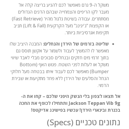
משקל ה-9 גרם מאפשר לכם להגיע בריצה קלה אל
מעבר לקו הריפים והצמחייה שבהם הדגים הגדולים
מסתתרים. עבודה בשיטת גלגול מהיר (Fast Retrieve)
או הקפצות "ג'יגינג" מעל הקרקעית (Lift & Fall) תניב
תקיפות אגרסיביות ביותר.
שליטה בזרמים של הירדן והנחלים:
המבנה היציב שלו
מאפשר לו להמשיך לעבוד ולשמור על אקשן תוסס גם
בתוך זרמי מים חזקים ובנחלים סבוכים מבלי לאבד שיווי
משקל או לעלות לפני השטח. פגוש האף (Bottom
Bumper) מאפשר לכם לעבוד איתו בבטחה מעל חלוקי
הנחל והסלעים של הירדן ללא פחד מתקיעות או שבירת
הדמוי.
אל תצאו לצפון בלי הנשק היפני שלכם – קחו את ה-
Jackson Teppan Vib 9g ותתחילו לכופף את החכה
בכנרת ובינארי הירדן! עכשיו בפישינג אדיקטס!
נתונים טכניים (Specs)