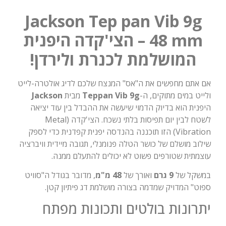
Jackson Tep pan Vib 9g
48 mm – הצי'קדה היפנית
המושלמת לכנרת ולירדן!
אם אתם מחפשים את ה"אס" המנצח שלכם לדיג אולטרה-לייט
ולייט במים מתוקים, ה-
Teppan Vib 9g
מבית
Jackson
היפנית הוא בדיוק הדמוי שיעשה את ההבדל בין עוד יציאה
לשטח לבין יום תפיסות בלתי נשכח. הצי'קדה (Metal
Vibration) הזו תוכננה בהנדסה יפנית קפדנית כדי לספק
שילוב מושלם של כושר הטלה פנומנלי, תגובה מיידית וויברציה
עוצמתית שטורפים פשוט לא יכולים להתעלם ממנה.
במשקל של
9 גרם
ואורך של
48 מ"מ
, מדובר בגודל ה"סוויט
ספוט" המדויק שמדמה בצורה מושלמת דג פיתיון קטן.
יתרונות בולטים ותכונות מפתח