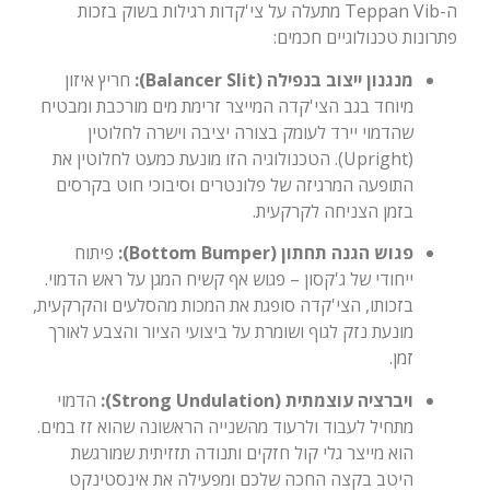
ה-Teppan Vib מתעלה על צי'קדות רגילות בשוק בזכות
פתרונות טכנולוגיים חכמים:
מנגנון ייצוב בנפילה (Balancer Slit):
חריץ איזון
מיוחד בגב הצי'קדה המייצר זרימת מים מורכבת ומבטיח
שהדמוי יירד לעומק בצורה יציבה וישרה לחלוטין
(Upright). הטכנולוגיה הזו מונעת כמעט לחלוטין את
התופעה המרגיזה של פלונטרים וסיבוכי חוט בקרסים
בזמן הצניחה לקרקעית.
פגוש הגנה תחתון (Bottom Bumper):
פיתוח
ייחודי של ג'קסון – פגוש אף קשיח המגן על ראש הדמוי.
בזכותו, הצי'קדה סופגת את המכות מהסלעים והקרקעית,
מונעת נזק לגוף ושומרת על ביצועי הציור והצבע לאורך
זמן.
ויברציה עוצמתית (Strong Undulation):
הדמוי
מתחיל לעבוד ולרעוד מהשנייה הראשונה שהוא זז במים.
הוא מייצר גלי קול חזקים ותנודה תזזיתית שמורגשת
היטב בקצה החכה שלכם ומפעילה את אינסטינקט