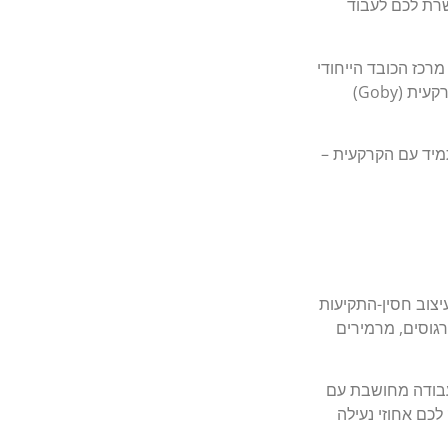
שרת לכם לעבוד
מרכז הכובד הייחודי
יבטיח שהוא יעמוד על הקרקעית בזווית כלפי מעלה. פעולה זו מחקה בדיוק כירורגי דג קרקעית (Goby)
תמיד עם הקרקעית –
יצוב חסין-התקיעות
רגוסים, מרמירים
עבודה מחושבת עם
לכם אחוזי נעילה