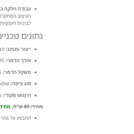
עבודה חלקה בי
לביניות הענקיו
נתונים טכניי
ייצור ומותג:
חברת n Japan
אורך הדמוי:
45 מ"מ (4.5 ס"מ).
משקל הדמוי:
4.5 גרם.
סוג ציפה:
שוקע (inking
חימוש מקורי:
מג
מחיר:
89 ש"ח
,
מחיר מב
המבצע עד גמר 