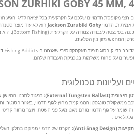
SON ZURHIKI GOBY 45 MM, 4
 חצי מקופסת הדמויים שלכם על הקרקעית בכל יציאה לדיג, הגיע הז
אמיתית. הדמוי
Jackson Zurubiki Goby
הוא לא עוד מוצר סטנדרטי
של הנדסה יפנית, שתוכננה בפינצטה
סרטן המחפש מזון בין הסלעים.
במשקל של .5
תפשרים על פחות משלמות בטכניקת העבודה שלהם.
ם ועליונות טכנולוגית
External Tungsten Bal):
בניגוד לתכנון המיושן ש
כב ממשקולת טונגסטן הממוקמת מחוץ לגוף הדמוי, באזור הסנטר, וה
זה שומר על גוף הדמוי מורם מעט מעל פני השטח, ויוצר מרווח קריטי
לגול איטי.
Anti-Snag De):
הקרס של הדמוי ממוקם בחלקו העליו