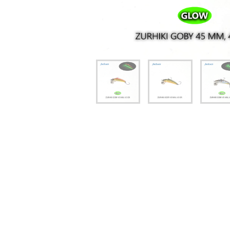
יג
ץ שווה להכנס!