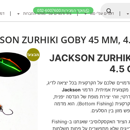
מוקד המכירות 052-6007600
דמויים עפ"י סוג
ציוד ודמויים עפ"י מותגי החברות
דמו
דף הבית
ציוד דיג
SON ZURHIKI GOBY 45 MM, 4
דמויים מומלצים לדיג ז
חכות
JACKSON ZURHIK
מבצע!
רולרים
4.5 
אביזרים לרולר
חוטי דיג מומלצים לזרז
מויים שלכם על הקרקעית בכל יציאה לדיג,
מקצועית אמיתית. הדמוי
Jackson
אביזרים מומלצים לדיג 
טי; זוהי יצירת מופת של הנדסה יפנית,
קרסי דייג ואביזרים מומ
שתוכננה בפינצטה לעבודה צמודה על הקרקעית (Bottom Fishing). הוא מדמה
ש מזון בין הסלעים.
לבוש דייג
במשקל של 4.5 גרם, מדובר בדיוק בסוג הציוד האקסקלוסיבי שאנחנו ב-Fishing
חפש ציוד לפי מותג ח
ועד לדייגים שלא מתפשרים על פחות משלמות