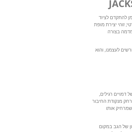
JACK
מן להתקדם לציוד
; זוהי יצירת מופת
 לעבודה צמודה על הקרקעית (Bottom Fishing). הוא מדמה בצורה
4 גרם, מדובר בדיוק בסוג הציוד האקסקלוסיבי שאנחנו ב-Fishing Addicts דורשים לעצמנו, והוא
ל דמויים רגילים,
רחק מנקודת החיבור
 שמרחיק אותו
ן של הגב במקום