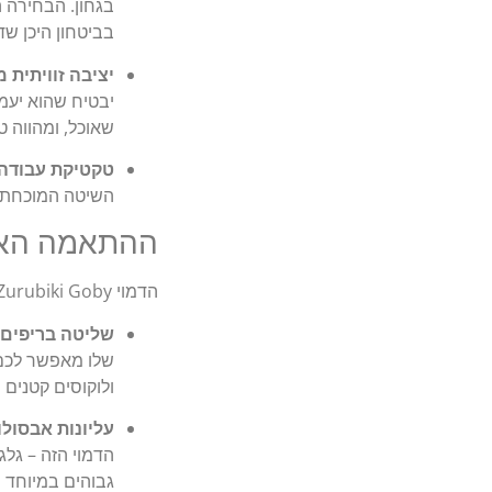
בגחון. הבחירה 
בביטחון היכן שד
יציבה זוויתית מגרה (Posture
שאוכל, ומהווה ט
טקטיקת עבודה (Slow-Roll
השיטה המוכחת ב
ההתאמה האולט
הדמוי Zurubiki Goby משנה לחלוטין את חוקי המשחק בכל זירות הדיג שלנו בישראל:
שליטה בריפים של 
שלו מאפשר לכם 
ולוקוסים קטנים
עליונות אבסולו
הדמוי הזה – גלג
גבוהים במיוחד 