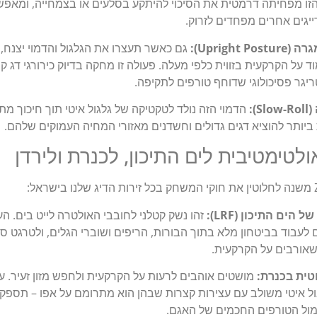
הזו מפחיתה דרמטית את הסיכוי להיתקע בסלעים או בצמחייה, ומאפ
ייגים אחרים מפחדים לזרוק.
Upright ):
גם כאשר תעצרו את הגלגול והדמוי יצנח, 
ריגר פסיכולוגי שדוחף טורפים לתקיפה.
):
הדמוי הזה נולד לטקטיקה של גלגול איטי תוך חיכוך מ
יותר להוציא דגים גדולים וחשדנים מאזורי המחיה העמוקים שלהם.
ימטיבית לים התיכון, לכנרת ולירדן
הים התיכון (LRF):
זהו נשק קטלני לחובבי האולטרה לייט בים. הע
לעבוד בביטחון מלא בתוך הבורות, הריפים ושוברי הגלים, ולטרגט ס
 שאורבים על הקרקעית.
טית בכנרת:
מושטים אוהבים לרעות על הקרקעית ולחפש מזון זעיר. 
ול איטי משולב עם עצירות קצרות שבהן הוא מתרומם על אפו – תספק 
מול הטורפים החכמים של האגם.