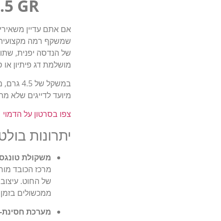
.5 GR
אם אתם עדיין משאירים
שמשקף רמה מקצועית 
מושלמת דג פיתיון או 
מיועד לדייגים שלא מ
צפו בסרטון על הדמוי
יתרונות בולטי
משקולת טונגסטן חיצונית (last
מרכז הכובד מור
של החוט. עיצוב 
ממכשולים בזמן ג
מערכת חסינת-תקיעות (sign