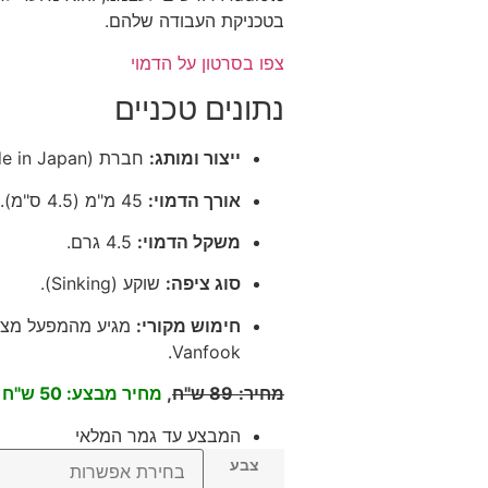
בטכניקת העבודה שלהם.
צפו בסרטון על הדמוי
נתונים טכניים
ייצור ומותג:
חברת Jackson (Made in Japan).
אורך הדמוי:
45 מ"מ (4.5 ס"מ).
משקל הדמוי:
4.5 גרם.
סוג ציפה:
שוקע (Sinking).
חימוש מקורי:
מגיע מהמפעל מצויד
Vanfook.
מחיר:
89 ש"ח
,
מחיר מבצע: 50 ש"ח
המבצע עד גמר המלאי
צבע