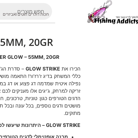
חכות רולרים חוטים ואביזרים
55MM, 20GR
PER GLOW – 55MM, 20GR
הכירו את
GLOW STRIKE
– סדרת הג'י
כללי המשחק בדיג ז'רז'ור! התאמה מושל
נפילה איטית שמדמה דג פצוע או דג במנ
זריקה למרחק, ג'יגים אלו מעניקים לכם
הדגים הטורפים כגון: טוניות, טרכונים, חנ
מושטים ודגים נוספים, בכל עונה ובכל ת
מתוקים.
GLOW STRIKE – היתרונות שיעשו לכם את ההבדל:
מבנה אופטימלי לדגים הטורפים