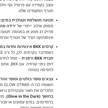
עוצב בקפידה עם פרופיל גוף וחל
הטרף המקומיים שלנו.
תנועה מושלמת וקטלנית במים:
מספק שילוב ייחודי של
ירידה מהי
מדויק דג פצוע או במנוסה. תנועה 
אינסטינקט הציד של הטורף וגורמת
קרסים BKK איכותיות וחדות במיוחד:
כשמדובר בקרסים. לכן, כל ג'יג GLOW STRIKE מצויד בקרסים מקוריות של
חברת BKK היפנית
– סמל לחדות 
דופן בפני 
לתפיסה בטוחה.
צבעים סופר בולטים וסופר זוהר
תשומ
הלוכדים את האור ומבטיחים נראות
בחושך (Glow in the Dark)
, מה
בדמדומים, במים עמוקים או עכורים
הראות הקשים ביותר.