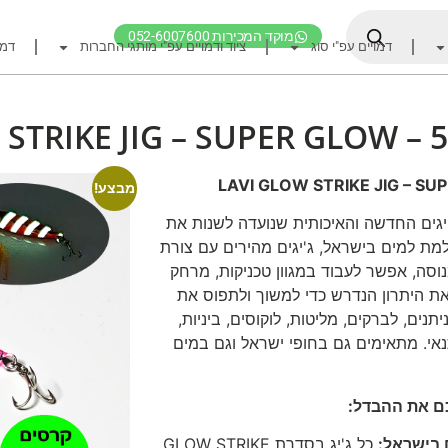
מוקד המכירות 052-6007600
דמויים עפ"י סוג
ציוד ודמויים עפ"י מותגי החברות
דמו
דף הבית
ציוד דיג
 STRIKE JIG – SUPER GLOW – 
דמויים מומלצים לדיג ז
חכות
LAVI GLOW STRIKE JIG – SU
מבצע!
רולרים
גים החדשה והאיכותית שנועדה לשנות את
מת למים בישראל, ג'יגים מהירים עם צורת
אביזרים לרולר
וסה, אפשר לעבוד במגוון טכניקות, מרחק
חוטי דיג מומלצים לזרז
 את היתרון הנדרש כדי למשוך ולתפוס את
אביזרים מומלצים לדיג 
יתנים, לברקים, מליטות, לוקוסים, ביניות,
נאי. מתאימים גם בחופי ישראל וגם במים
קרסי דייג ואביזרים מומ
לבוש דייג
חפש ציוד לפי מותג ח
 בישראל:
כל ג'יג בסדרת GLOW STRIKE