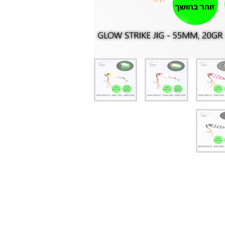
יג
ץ שווה להכנס!