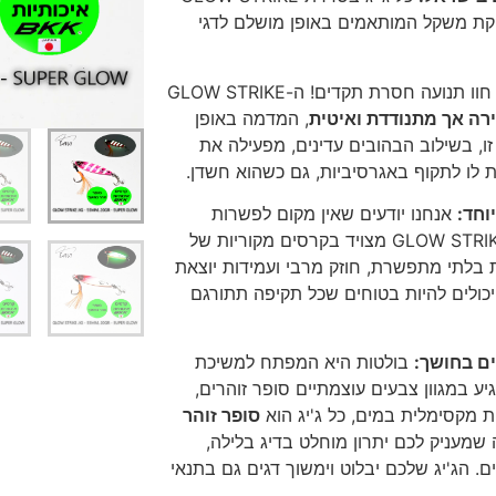
דיג – מאמרים בנושא ד
וקת משקל המותאמים באופן מושלם לדגי
החנות שלי – ציוד מומל
סל קניות
חוו תנועה חסרת תקדים! ה-GLOW STRIKE
רה אך מתנודדת ואיטית
, המדמה באופן
תקנון אתר
זו, בשילוב הבהובים עדינים, מפעילה את
 לו לתקוף באגרסיביות, גם כשהוא חשדן.
אנחנו יודעים שאין מקום לפשרות
בלתי מתפשרת, חוזק מרבי ועמידות יוצאת
קורוזיה. עם BKK, אתם יכולים להיות בטוחים שכל תקיפה תתורגם
ים בחושך:
בולטות היא המפתח למשיכת
ת לב! ה-GLOW STRIKE מגיע במגוון צבעים עוצמתיים סופר זוהרים,
 מקסימלית במים, כל ג'יג הוא
סופר זוהר
 שמעניק לכם יתרון מוחלט בדיג בלילה,
. הג'יג שלכם יבלוט וימשוך דגים גם בתנאי