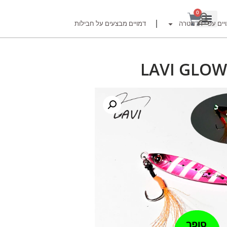
0
יים עפ"י דג מטרה
דמויים מבצעים על חבילות
LAVI GLOW
רזור
ור
זרזור
לצים לדייג זרזור
ברה