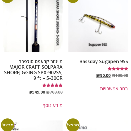
Bassday Sugapen 95S
מייג'ור קראפט סולפרה
MAJOR CRAFT SOLPARA
SHOREJIGGING SPX-902SSJ
דורג
₪
90.00
₪
100.00
9 ft – 5-30GR
5.00
מתוך 5
בחר אפשרויות
דורג
₪
549.00
₪
700.00
5.00
מתוך 5
מידע נוסף
מבצע!
מבצע!