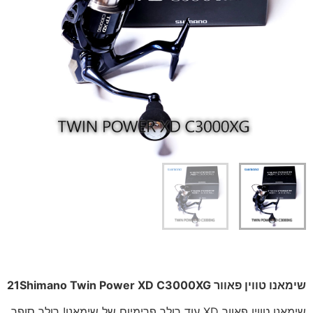
שימאנו טווין פאוור 21Shimano Twin Power XD C3000XG
שימאנו טווין פאוור XD עוד רולר פרימיום של שימאנו! רולר סופר