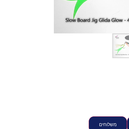
יג
ץ שווה להכנס!
משלוחים