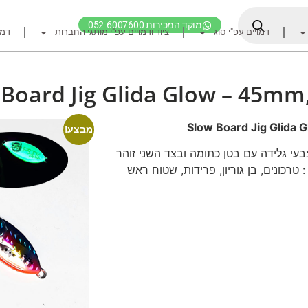
מוקד המכירות 052-6007600
דמויים עפ"י סוג
ציוד ודמויים עפ"י מותגי החברות
דמו
דף הבית
ציוד דיג
Board Jig Glida Glow – 45mm
דמויים מומלצים לדיג ז
חכות
Slow Board Jig Glida 
מבצע!
רולרים
ו קצר 45 מ"מ, 25 גרם בצבעי גלידה עם בטן כתומה ובצד השני זוהר
רכונים, בן גוריון, פרידות, שטוח ראש
אביזרים לרולר
חוטי דיג מומלצים לזרז
אביזרים מומלצים לדיג 
קרסי דייג ואביזרים מומ
לבוש דייג
חפש ציוד לפי מותג ח