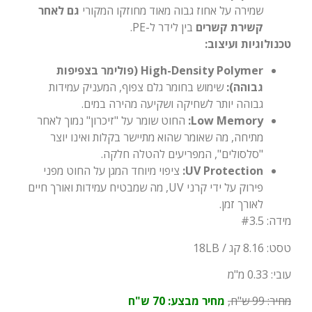
שמירה על אחוז גבוה מאוד מחוזקו המקורי
גם לאחר
קשירת קשרים
בין לידר ל-PE.
טכנולוגיות ועיצוב:
High-Density Polymer (פולימר בצפיפות
גבוהה):
שימוש בחומר גלם צפוף, המעניק עמידות
גבוהה יותר לשחיקה ושקיעה מהירה במים.
Low Memory:
החוט שומר על "זיכרון" נמוך לאחר
מתיחה, מה שאומר שהוא מתיישר בקלות ואינו יוצר
"סלסולים", המפריעים להטלה חלקה.
UV Protection:
ציפוי מיוחד המגן על החוט מפני
פירוק על ידי קרני UV, מה שמבטיח עמידות ואורך חיים
לאורך זמן.
מידה: #3.5
טסט: 8.16 קג / 18LB
עובי: 0.33 מ"מ
מחיר: 99 ש"ח,
מחיר מבצע: 70 ש"ח