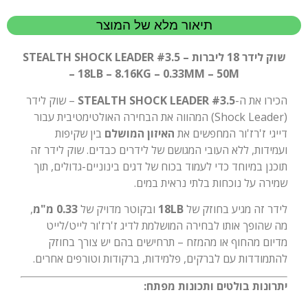
תיאור מלא של המוצר
שוק לידר 18 ליברות – STEALTH SHOCK LEADER #3.5
– 18LB – 8.16KG – 0.33MM – 50M
הכירו את ה-
STEALTH SHOCK LEADER #3.5
– שוק לידר
(Shock Leader) המהווה את הבחירה האולטימטיבית עבור
דייגי ז'רז'ור המחפשים את
האיזון המושלם
בין שקיפות
ועמידות, ללא העובי המגושם של לידרים כבדים. שוק לידר זה
תוכנן במיוחד כדי לעמוד בכוח של דגים בינוניים-גדולים, תוך
שמירה על נוכחות בלתי נראית במים.
לידר זה מגיע בחוזק של
18LB
ובקוטר מדויק של
0.33 מ"מ
,
מה שהופך אותו לבחירה המושלמת לדיג ז'רז'ור לייט/לייט
מדיום מהחוף או מהמזח – תרחישים בהם יש צורך בחוזק
להתמודדות עם לברקים, פלמידות, ברקודות וטורפים אחרים.
יתרונות בולטים ותכונות מפתח: