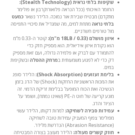
שקיפות בלתי נראית (Stealth Technology):
החומר האיכותי (ככל הנראה פלואורוקרבון או פולימר
מתקדם) מבטיח שבירת אור נמוכה. הלידר נשאר
כמעט
בלתי נראה
מתחת למים, מה שמגדיל את סיכויי התפיסה
מול טורפים חשדניים.
איזון מושלם (18LB / 0.33 מ"מ):
קוטר ה-0.33 מ"מ
הוא נקודת איזון אידיאלית. הוא מספיק חזק כדי
להתמודד עם לברק או פלמידה גדולה, ועם זאת מספיק
דק כדי לא לפגוע משמעותית ב
מרחק ההטלה
ובשקיפות
במים.
בלימת זעזועים (Shock Absorption):
הלידר סופג
את המכות הראשוניות החזקות (Shock) של הדג בזמן
הנשיכה ואת הכוח המופעל בבלימת זריקת הדמוי. זה
מונע קריעה של חוט ה-PE (שאינו נמתח), ושומר על
הציוד והדג.
עמידות סבירה לשחיקה:
למרות דקותו, הלידר עשוי
מפולימר צפוף המעניק עמידות טובה לשחיקה
(Abrasion Resistance) הנדרשת מלידר.
חוזק קשרים מעולה:
הלידר מעוצב בצורה המבטיחה