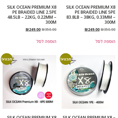
SILK OCEAN PREMIUM X8
SILK OCEAN PREMIUM X8
PE BRAIDED LINE 2.5PE
PE BRAIDED LINE 5PE
48.5LB – 22KG, 0.22MM –
83.8LB – 38KG, 0.33MM –
300M
300M
₪
249.00
₪
350.00
₪
249.00
₪
350.00
הוספה לסל
הוספה לסל
מבצע!
מבצע!
SILK OCEAN PREMIUM X8
SILK OCEAN PREMIUM X8 –