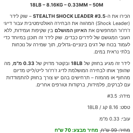
18LB – 8.16KG – 0.33MM – 50M
הכירו את ה-
STEALTH SHOCK LEADER #3.5
– שוק לידר
(Shock Leader) המהווה את הבחירה האולטימטיבית עבור דייגי
ז'רז'ור המחפשים את
האיזון המושלם
בין שקיפות ועמידות, ללא
העובי המגושם של לידרים כבדים. שוק לידר זה תוכנן במיוחד כדי
לעמוד בכוח של דגים בינוניים-גדולים, תוך שמירה על נוכחות
בלתי נראית במים.
לידר זה מגיע בחוזק של
18LB
ובקוטר מדויק של
0.33 מ"מ
, מה
שהופך אותו לבחירה המושלמת לדיג ז'רז'ור לייט/לייט מדיום
מהחוף או מהמזח – תרחישים בהם יש צורך בחוזק להתמודדות
עם לברקים, פלמידות, ברקודות וטורפים אחרים.
מידה: #3.5
טסט: 8.16 קג / 18LB
עובי: 0.33 מ"מ
מחיר: 99 ש"ח,
מחיר מבצע: 70 ש"ח