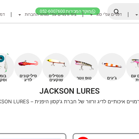
מוקד המכירות 052-6007600
דמויים עפ"י סוג
ציוד ודמויים עפ"י מותגי החברות
דמו
דף הבית
ציוד דיג
דמויים מומלצים לדיג ז
חכות
רולרים
ם עם
פנסילים
סיליקונים
בומ
אביזרים לרולר
ג'יגים
טופ ווטר
ת
שוקעים
לדיג
וסקו
חוטי דיג מומלצים לזרז
JACKSON LURES
אביזרים מומלצים לדיג 
מויים איכותיים לדיג זרזור של חברת ג'קסון היפנית – JACKSON LURES
קרסי דייג ואביזרים מומ
לבוש דייג
חפש ציוד לפי מותג ח