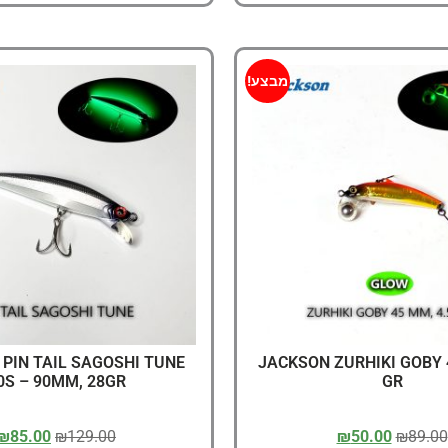
מבצע!
PIN TAIL SAGOSHI TUNE
JACKSON ZURHIKI GOBY 
0S – 90MM, 28GR
GR
₪
85.00
₪
129.00
₪
50.00
₪
89.00