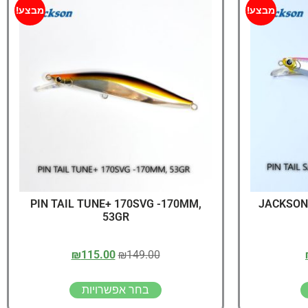
יג
מבצע!
מבצע!
ץ שווה להכנס!
PIN TAIL TUNE+ 170SVG -170MM,
JACKSON
53GR
₪
115.00
₪
149.00
בחר אפשרויות