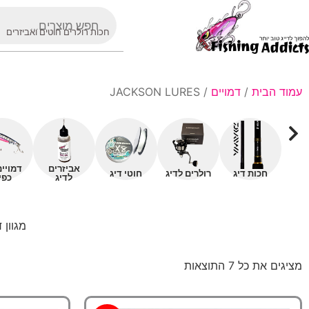
חכות רולרים חוטים ואביזרים
עמוד הבית
/
דמויים
/ JACKSON LURES
אביזרים
דמויי
חכות דיג
רולרים לדיג
חוטי דיג
לדיג
כפי
מגוון ד
מציגים את כל ⁦7⁩ התוצאות