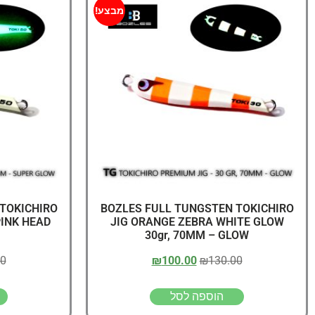
מבצע!
TOKICHIRO
BOZLES FULL TUNGSTEN TOKICHIRO
PINK HEAD
JIG ORANGE ZEBRA WHITE GLOW
30gr, 70MM – GLOW
00
₪
100.00
₪
130.00
הוספה לסל