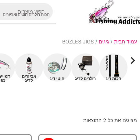
חכות רולרים חוטים ואביזרים
עמוד הבית
/
גיגים
/ BOZLES JIGS
אביזרים
דמויי
חכות דיג
רולרים לדיג
חוטי דיג
לדיג
כפי
מציגים את כל ⁦2⁩ התוצאות