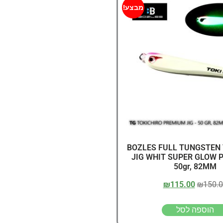
דיג – מאמרים בנושא ד
מבצע!
החנות שלי – ציוד מומל
סל קניות
תקנון אתר
BOZLES FULL TUNGSTEN 
JIG WHIT SUPER GLOW 
50gr, 82MM
₪
115.00
₪
150.
הוספה לסל