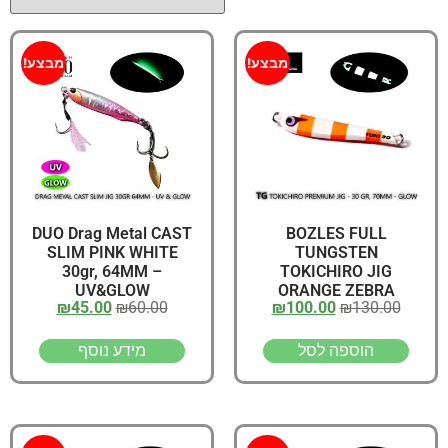
מבצע!
מבצע!
DUO Drag Metal CAST
BOZLES FULL
SLIM PINK WHITE
TUNGSTEN
30gr, 64MM –
TOKICHIRO JIG
UV&GLOW
ORANGE ZEBRA
₪
45.00
₪
60.00
₪
100.00
₪
130.00
WHITE GLOW 30gr,
70MM – GLOW
הוספה לסל
מידע נוסף