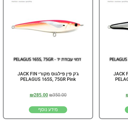
יג
ץ שווה להכנס!
פילגוס מקורי JACK FIN
ג'ק פין פילגוס מקורי JACK FIN
PELAGUS 165S, 75GR Pink
PELAG
₪
285.00
₪
350.00
מידע נוסף