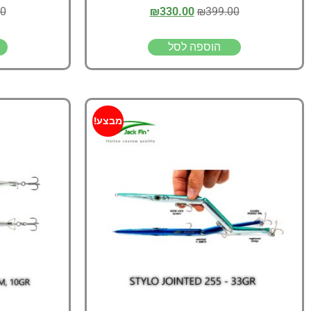
00
₪
330.00
₪
399.00
הוספה לסל
מבצע!