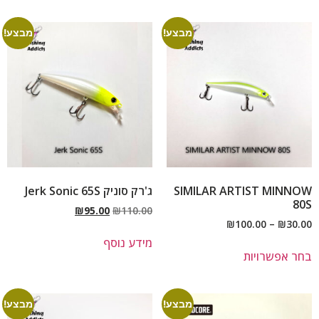
מבצע!
מבצע!
SIMILAR ARTIST MINNOW
ג'רק סוניק Jerk Sonic 65S
80S
₪
95.00
₪
110.00
₪
100.00
–
₪
30.00
מידע נוסף
בחר אפשרויות
מבצע!
מבצע!