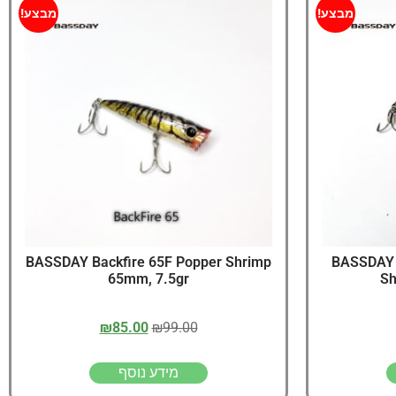
יג
מבצע!
מבצע!
ץ שווה להכנס!
BASSDAY Backfire 65F Popper Shrimp
BASSDAY B
65mm, 7.5gr
Sh
₪
85.00
₪
99.00
מידע נוסף