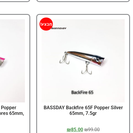
מבצע!
 Popper
BASSDAY Backfire 65F Popper Silver
lores 65mm,
65mm, 7.5gr
₪
85.00
₪
99.00