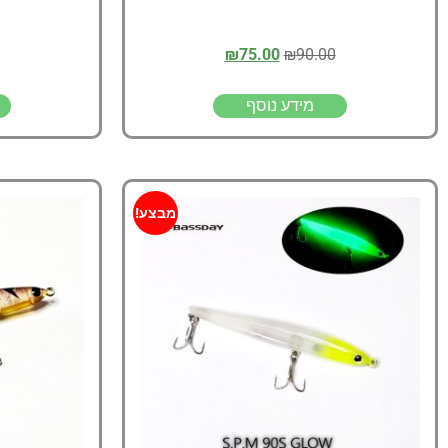
₪
75.00
₪
90.00
מידע נוסף
מבצע!