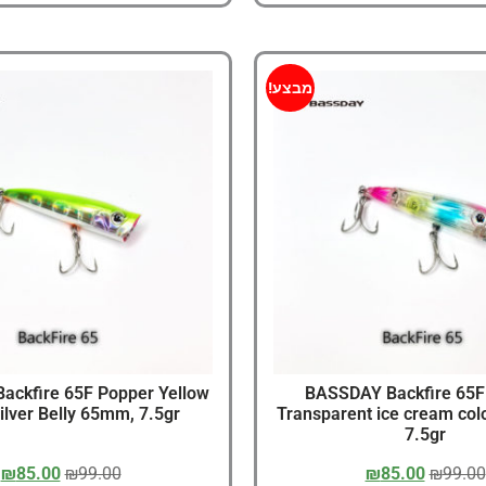
מבצע!
ckfire 65F Popper Yellow
BASSDAY Backfire 65F
ilver Belly 65mm, 7.5gr
Transparent ice cream co
7.5gr
₪
85.00
₪
99.00
₪
85.00
₪
99.00