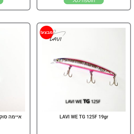
הוספה לסל
מבצע!
LAVI WE TG 125F 19gr
איימה סוקארי i 37S Deep