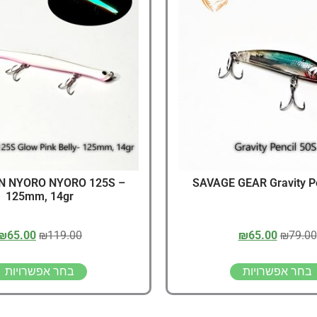
דיג – מאמרים בנושא ד
החנות שלי – ציוד מומל
סל קניות
תקנון אתר
N NYORO NYORO 125S –
SAVAGE GEAR Gravity Pe
125mm, 14gr
₪
65.00
₪
119.00
₪
65.00
₪
79.00
בחר אפשרויות
בחר אפשרויות