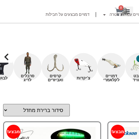
0
יים עפ"י דג מטרה
דמויים מבצעים על חבילות
רזור
בט
דמויים
קרסים
סרבלים
צ'יקדות
לבוש
ויד
לקלאמרי
ואביזרים
לדיג
ור
זרזור
לצים לדייג זרזור
ברה
מבצע!
מבצע!