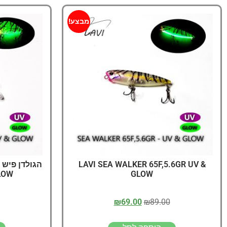
מבצע!
LAVI SEA WALKER 65F,5.6GR UV &
GLOW
GLOW
₪
69.00
₪
89.00