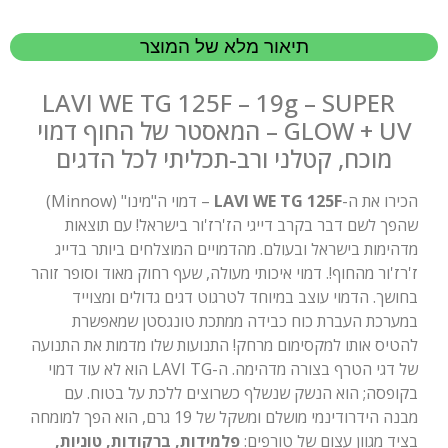
תיאור מלא של המוצר
LAVI WE TG 125F – 19g – SUPER
GLOW + UV – המאסטר של החוף דמוי
מוכח, קטלני ורב-תכליתי לכל הדגים
הכירו את ה-
LAVI WE TG 125F
– דמוי ה"מינו" (Minnow)
שהפך לשם דבר בקרב דייגי הז'רז'ור בישראל! עם תוצאות
מדהימות בישראל ובעולם. מהדמויים המוצלחים ביותר בדייג
ז'רז'ור מהחוף!. דמוי איכותי מעולה, שעף רחוק מאוד וסופר זוהר
בחושך. הדמוי עוצב במיוחד לטרגוט דגים גדולים ומצוייד
במערכת העברת כוח כבידה ממתכת טונגסטן שמאפשרת
להטיס אותו למקסימום מרחק! התנועות שלו מדמות את התנועה
של דגי הטרף בצורה מדהימה. ה-LAVI TG הוא לא עוד דמוי
בקופסה; הוא הנשק שנשלף כשרוצים ללכת על בטוח. עם
מבנה הידרודינמי מושלם ומשקל של 19 גרם, הוא הפך למומחה
בציד מגוון עצום של טורפים:
פלמידות, ברקודות, טוניות,