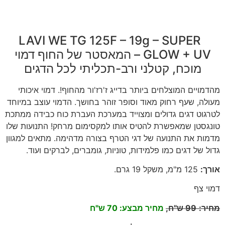
LAVI WE TG 125F – 19g – SUPER
GLOW + UV – המאסטר של החוף דמוי
מוכח, קטלני ורב-תכליתי לכל הדגים
מהדמויים המוצלחים ביותר בדייג ז'רז'ור מהחוף!. דמוי איכותי
מעולה, שעף רחוק מאוד וסופר זוהר בחושך. הדמוי עוצב במיוחד
לטרגוט דגים גדולים ומצוייד במערכת העברת כוח כבידה ממתכת
טונגסטן שמאפשרת להטיס אותו למקסימום מרחק! התנועות שלו
מדמות את התנועה של דגי הטרף בצורה מדהימה. מתאים למגוון
גדול של דגים כמו פלמידות, טוניות, גומברים, לברקים ועוד.
אורך
:
125
מ"מ, משקל 19 גרם
.
דמוי צף
מחיר
:
99
ש"ח,
מחיר מבצע: 70 ש"ח