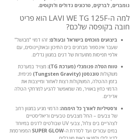
גומברים, לברקים, טרכונים גדולים ולוקוסים.
למה ה-LAVI WE TG 125F הוא פריט
חובה בקופסה שלכם?
ביצועים מוכחים בישראל ובעולם:
זהו דמוי "מבושל"
שעבר אינספור מבחנים בים התיכון ובאוקיינוסים, עם
אלפי תפיסות מתועדות של דגים במגוון גדלים.
טווח הטלה פנומנלי (מערכת TG):
מצויד במערכת
משקולות
טונגסטן (Tungsten Gravity)
פנימית.
בזמן ההטלה, המשקולות רצות לאחור ומייצבות את
הדמוי כחץ באוויר, מה שמאפשר להגיע למרחקי הטלה
אדירים.
ורסטיליות לאורך כל היממה:
הדמוי מגיע במגוון רחב
של צבעים – החל מצבעים טבעיים וריאליסטיים
לצהריים בים צלול, צבעי UV שבולטים לדגים במיוחד
במים עכורים ועד לסדרת ה-
SUPER GLOW
המפורסמת
לדיג לילי ולתנאי ראות מוגבלים.