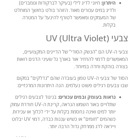
היתרון:
חיוני לדיג לילי (בעיקר לברקודות וגומברים)
ולדיג במים עכורים מאוד. הזוהר בולט בחושך המוחלט
של המעמקים ומאפשר לטורף להינעל על המטרה
בקלות.
צבעי UV (Ultra Violet)
צבעי ה-UV הם "הנשק הסודי" של הדייגים המקצועיים,
המאפשרים לדמוי להחזיר אור באורך גל שעיני הדגים רואות
בצורה בוהקת וחדה במיוחד.
הסוד של צבעי ה-UV טמון בעובדה שהם "נדלקים" במקום
שבו צבעים רגילים פשוט נעלמים. הנה היתרונות המרכזיים:
נראות בעומק ובמים עכורים:
בניגוד לצבעים רגילים
שתלויים באור השמש הנראה, קרינת ה-UV חודרת עמוק
יותר למים ואינה נחסמת בקלות על ידי לכלוך או עכירות.
כשהמים "חומים" או כשיש עננות כבדה, דמוי UV יבלוט
וייראה לדג ממרחק גדול הרבה יותר.