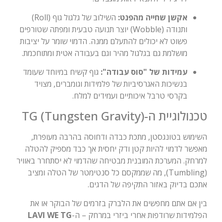
אקשן שחייה מהפנט:
השילוב של גלגול גוף (Roll)
ותנודה (Wobble) יוצר תנועה טבעית ומפתה שטורפים
פשוט לא יכולים להתעלם ממנה. הדמוי שומר על יציבות
מושלמת גם בגלגול מהיר וגם בעבודה אטית ומתוחכמת.
עמידות של "סוס עבודה":
גוף קשיח במיוחד שעומד
בנשיכות האגרסיביות של פלמידות וגומברים, מצויד
בקרסי טרבל איכותיים ועמידים למלח.
טכנולוגיית ה-TG (Tungsten Gravity)
השימוש בטונגסטן, מתכת כבדה ודחוסה בהרבה מעופרת,
מאפשר לדמוי להיות קטן ודק יחסית אך כבד מספיק להטלה
למרחק. המערכת המובנית מבטיחה שהדמוי לא יסתחרר באוויר
(Tumbling), מה שממקסם כל סנטימטר של הטלה ומציב
אתכם בדיוק באזור התקיפה של הדגים.
בין אם אתם מחפשים את הלברק בזרמים של הבוקר או את
הפלמידות שרודפות אחרי ביזרי במרחק – ה-
LAVI WE TG