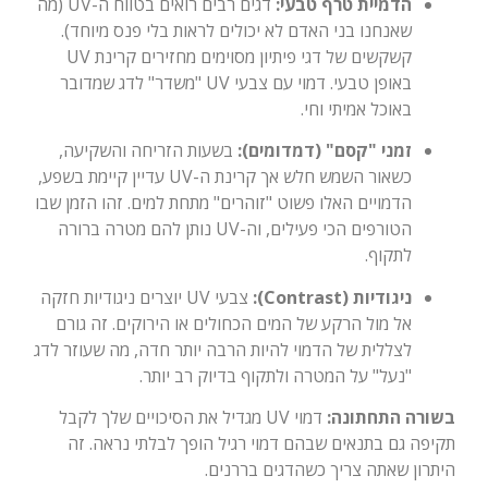
הדמיית טרף טבעי:
דגים רבים רואים בטווח ה-UV (מה
שאנחנו בני האדם לא יכולים לראות בלי פנס מיוחד).
קשקשים של דגי פיתיון מסוימים מחזירים קרינת UV
באופן טבעי. דמוי עם צבעי UV "משדר" לדג שמדובר
באוכל אמיתי וחי.
זמני "קסם" (דמדומים):
בשעות הזריחה והשקיעה,
כשאור השמש חלש אך קרינת ה-UV עדיין קיימת בשפע,
הדמויים האלו פשוט "זוהרים" מתחת למים. זהו הזמן שבו
הטורפים הכי פעילים, וה-UV נותן להם מטרה ברורה
לתקוף.
ניגודיות (Contrast):
צבעי UV יוצרים ניגודיות חזקה
אל מול הרקע של המים הכחולים או הירוקים. זה גורם
לצללית של הדמוי להיות הרבה יותר חדה, מה שעוזר לדג
"נעל" על המטרה ולתקוף בדיוק רב יותר.
בשורה התחתונה:
דמוי UV מגדיל את הסיכויים שלך לקבל
תקיפה גם בתנאים שבהם דמוי רגיל הופך לבלתי נראה. זה
היתרון שאתה צריך כשהדגים בררנים.