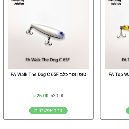
יג
ץ שווה להכנס!
FA Top Water Pen
טופ ווטר כלב FA Walk The Dog C 65F
₪
25.00
₪
30.00
בחר אפשרויות