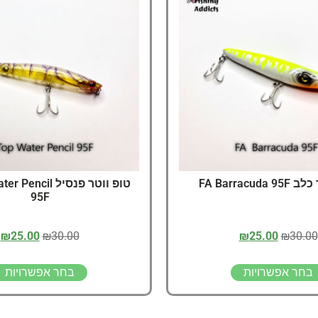
דיג – מאמרים בנושא ד
החנות שלי – ציוד מומל
סל קניות
תקנון אתר
FA Barracud
טופ ווטר פנסיל cil
95F
₪
25.00
₪
30.00
₪
25.00
₪
30.00
בחר אפשרויות
בחר אפשרויות