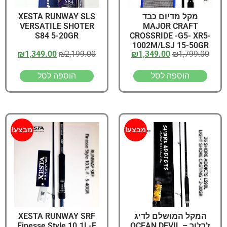
מקל מדיום כבד
XESTA RUNWAY SLS
VERSATILE SHOTER
MAJOR CRAFT
S84 5-20GR
CROSSRIDE -G5- XR5-
1002M/LSJ 15-50GR
₪
1,349.00
₪
2,199.00
₪
1,349.00
₪
1,799.00
הוספה לסל
הוספה לסל
מבצע!
מבצע!
המקל המושלם לדיג
XESTA RUNWAY SRF
ז'רז'ור – OCEAN DEVIL
Finesse Style 10.1L-F