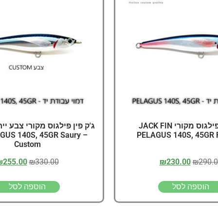
דיג – מאמרים בנושא ד
החנות שלי – ציוד מומל
סל קניות
תקנון אתר
ג'ק פין פילגוס מקורי JACK FIN
GUS 140S, 45GR Saury –
PELAGUS 140S, 45GR R
Custom
₪
255.00
₪
330.00
₪
230.00
₪
290.
הוספה לסל
הוספה לסל