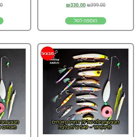
00
₪
330.00
₪
399.00
הוספה לסל
מבצע!