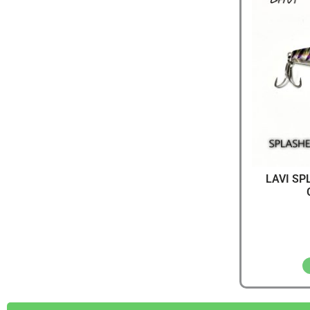
יג
ץ שווה להכנס!
LAVI SP