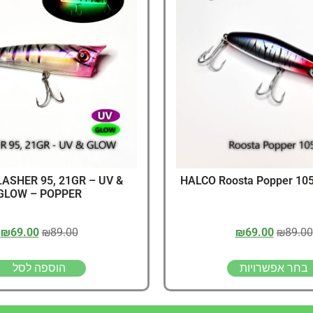
דיג – מאמרים בנושא ד
החנות שלי – ציוד מומל
סל קניות
תקנון אתר
LASHER 95, 21GR – UV &
GLOW – POPPER
₪
69.00
₪
89.00
₪
69.00
₪
89.00
בחר אפשרויות
הוספה לסל