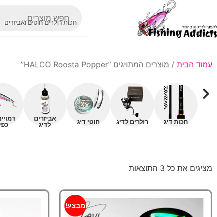
חכות רולרים חוטים ואביזרים
עמוד הבית
/ מוצרים המתויגים “HALCO Roosta Popper”
אביזרים
דמויי
חכות דיג
רולרים לדיג
חוטי דיג
לדיג
כפי
מציגים את כל ⁦3⁩ התוצאות
מבצע!